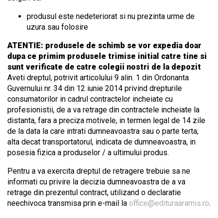
produsul este nedeteriorat si nu prezinta urme de
uzura sau folosire
ATENTIE: produsele de schimb se vor expedia doar
dupa ce primim produsele trimise initial catre tine si
sunt verificate de catre colegii nostri de la depozit
Aveti dreptul, potrivit articolului 9 alin. 1 din Ordonanta
Guvernului nr. 34 din 12 iunie 2014 privind drepturile
consumatorilor in cadrul contractelor incheiate cu
profesionistii, de a va retrage din contractele incheiate la
distanta, fara a preciza motivele, in termen legal de 14 zile
de la data la care intrati dumneavoastra sau o parte terta,
alta decat transportatorul, indicata de dumneavoastra, in
posesia fizica a produselor / a ultimului produs.
Pentru a va exercita dreptul de retragere trebuie sa ne
informati cu privire la decizia dumneavoastra de a va
retrage din prezentul contract, utilizand o declaratie
neechivoca transmisa prin e-mail la
office@edituraaramis.ro
.