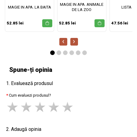
MAGIE IN APA. ANIMALE
MAGIE IN APA. LA BAITA
LISTA M
DE LA ZOO
52.85 lei
52.85 lei
47.56 lei
‹
›
Spune-ți opinia
1. Evaluează produsul
Cum evaluezi produsul?
2. Adaugă opinia