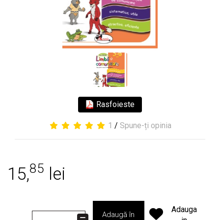
Rasfoieste
1
/
Spune-ți opinia
85
15,
lei
Adauga
Adaugă în