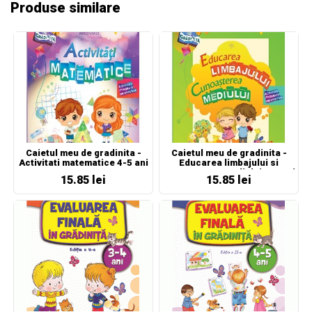
Produse similare
Caietul meu de gradinita -
Caietul meu de gradinita -
Activitati matematice 4-5 ani
Educarea limbajului si
cunoasterea mediului 3-4 ani
15.85 lei
15.85 lei