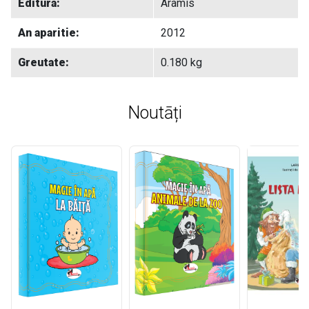
Editura:
Aramis
An aparitie:
2012
Greutate:
0.180 kg
Noutāți