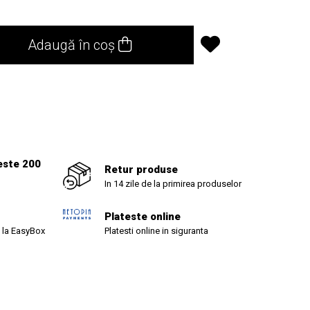
Adaugă în coș
1
este 200
Retur produse
In 14 zile de la primirea produselor
Plateste online
 la EasyBox
Platesti online in siguranta