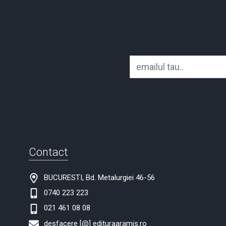
Contact
BUCURESTI, Bd. Metalurgiei 46-56
0740 223 223
021 461 08 08
desfacere [@] edituraaramis.ro