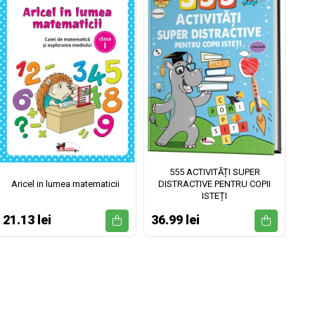
555 ACTIVITĂȚI SUPER
Aricel in lumea matematicii
DISTRACTIVE PENTRU COPII
ISTEȚI
21.13 lei
36.99 lei
52