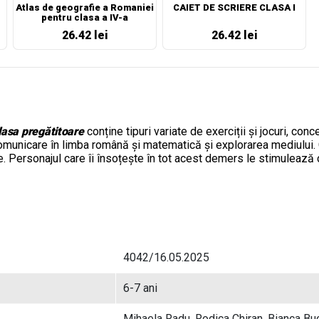
Atlas de geografie a Romaniei
CAIET DE SCRIERE CLASA I
pentru clasa a IV-a
26.42 lei
26.42 lei
lasa pregătitoare
c
onține tipuri variate de exerciții și jocuri, c
omunicare în limba română și
matematică și explorarea mediului
.
e. P
ersonajul care îi însoțește în tot acest demers
le stimulează c
4042/16.05.2025
6-7 ani
Mihaela Radu, Rodica Chiran, Bianca Bu