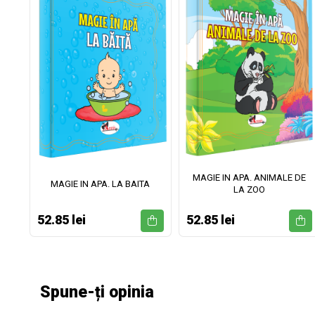
MAGIE IN APA. ANIMALE DE
II
MAGIE IN APA. LA BAITA
LA ZOO
52.85 lei
52.85 lei
Spune-ți opinia