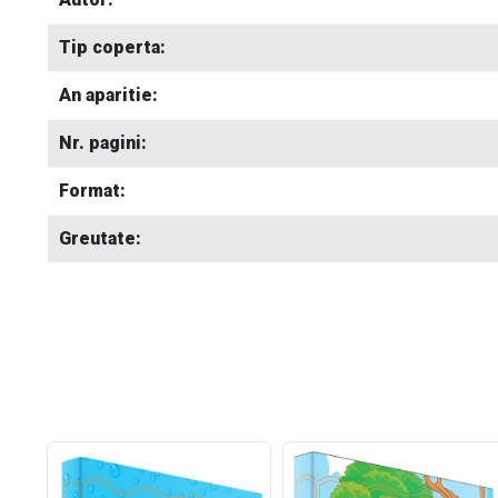
Tip coperta:
An aparitie:
Nr. pagini:
Format:
Greutate: