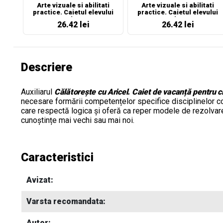
Arte vizuale si abilitati
Arte vizuale si abilitati
practice. Caietul elevului
practice. Caietul elevului
pentru clasa a II-a
pentru clasa a III-a
26.42 lei
26.42 lei
Descriere
Auxiliarul
Călătorește cu Aricel. Caiet de vacanță pentru c
necesare formării competențelor specifice disciplinelor
c
care respectă logica și oferă
ca reper modele de rezolvar
cunoștințe mai vechi sau mai noi.
Caracteristici
Avizat:
Varsta recomandata:
Autor: