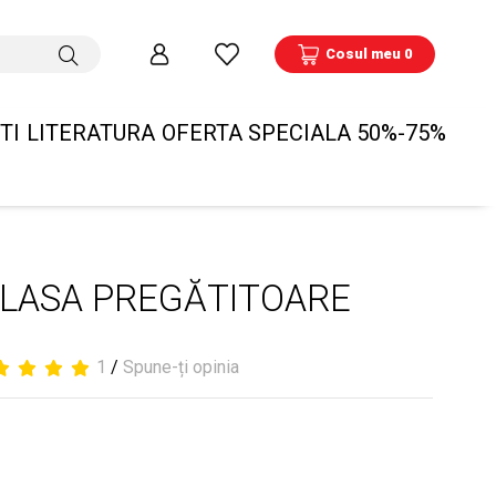
Cosul meu 0
TI
LITERATURA
OFERTA SPECIALA 50%-75%
CLASA PREGĂTITOARE
1
/
Spune-ți opinia