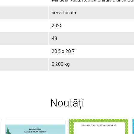
necartonata
2025
48
20.5 x 28.7
0.200 kg
Noutāți