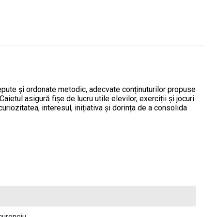
oncepute și ordonate metodic, adecvate conținuturilor propuse
 Caietul asigură fișe de lucru utile elevilor, exerciții și jocuri
uriozitatea, interesul, inițiativa și dorința de a consolida
curenciu