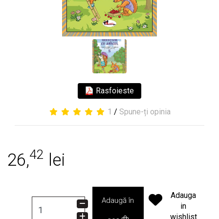
Rasfoieste
1
/
Spune-ți opinia
42
26,
lei
Adauga
Adaugă în
in
wishlist