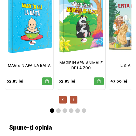
MAGIE IN APA. ANIMALE
MAGIE IN APA. LA BAITA
LISTA M
DE LA ZOO
52.85 lei
52.85 lei
47.56 lei
‹
›
Spune-ți opinia