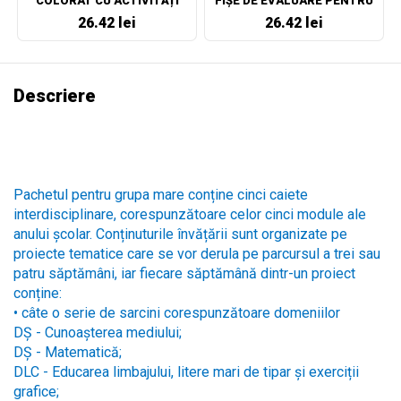
COLORAT CU ACTIVITĂȚI
FIȘE DE EVALUARE PENTRU
CLASA A II-A
26.42 lei
26.42 lei
Descriere
Pachetul pentru grupa mare conține cinci caiete
interdisciplinare, corespunzătoare celor cinci module ale
anului școlar. Conținuturile învățării sunt organizate pe
proiecte tematice care se vor derula pe parcursul a trei sau
patru săptămâni, iar fiecare săptămână dintr-un proiect
conține:
•
câte o serie de sarcini corespunzătoare domeniilor
DȘ - Cunoașterea mediului;
DȘ - Matematică;
DLC - Educarea limbajului, litere mari de tipar și exerciții
grafice;