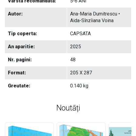
Varsta recomandata:
5-6 ANI
Autor:
Ana-Maria Dumitrescu •
Aida-Sînzîiana Voina
Tip coperta:
CAPSATA
An aparitie:
2025
Nr. pagini:
48
Format:
205 X 287
Greutate:
0.140 kg
Noutāți