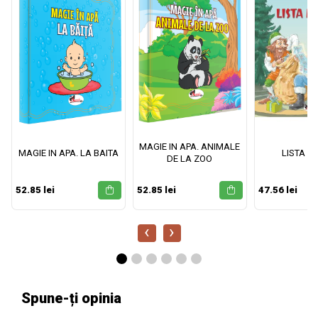
MAGIE IN APA. ANIMALE
MAGIE IN APA. LA BAITA
LISTA M
DE LA ZOO
52.85 lei
52.85 lei
47.56 lei
‹
›
Spune-ți opinia