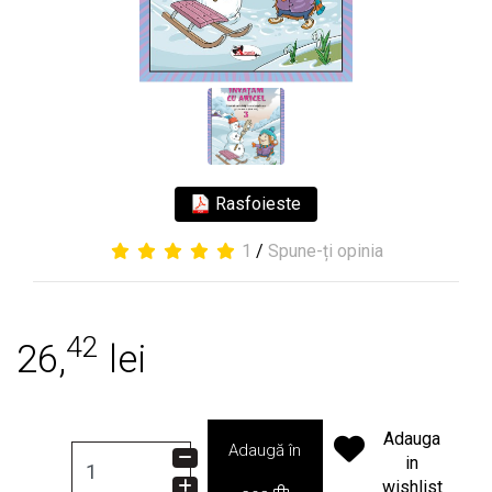
Rasfoieste
1
/
Spune-ți opinia
42
26,
lei
Adauga
Adaugă în
in
wishlist