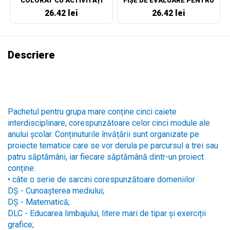
COLORAT CU ACTIVITĂȚI
FIȘE DE EVALUARE PENTRU
CLASA A II-A
26.42 lei
26.42 lei
Descriere
Pachetul pentru grupa mare conține cinci caiete
interdisciplinare, corespunzătoare celor cinci module ale
anului școlar. Conținuturile învățării sunt organizate pe
proiecte tematice care se vor derula pe parcursul a trei sau
patru săptămâni, iar fiecare săptămână dintr-un proiect
conține:
•
câte o serie de sarcini corespunzătoare domeniilor
DȘ - Cunoașterea mediului;
DȘ - Matematică;
DLC - Educarea limbajului, litere mari de tipar și exerciții
grafice;