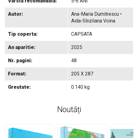
Varsta recomandata:
5-6 ANI
Autor:
Ana-Maria Dumitrescu •
Aida-Sînzîiana Voina
Tip coperta:
CAPSATA
An aparitie:
2025
Nr. pagini:
48
Format:
205 X 287
Greutate:
0.140 kg
Noutāți