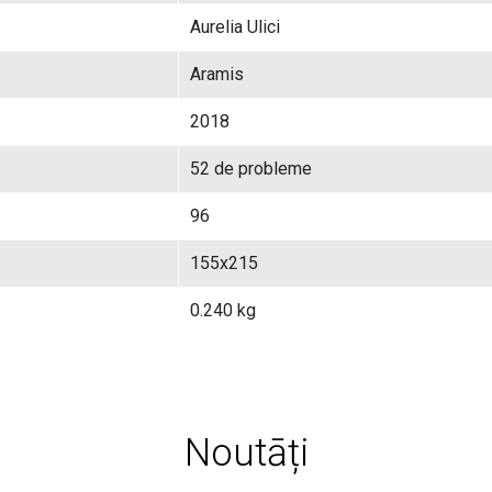
Aurelia Ulici
Aramis
2018
52 de probleme
96
155x215
0.240 kg
Noutāți