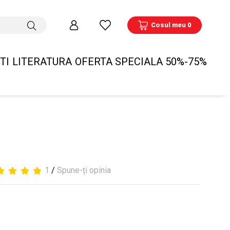
Cosul meu 0
TI
LITERATURA
OFERTA SPECIALA 50%-75%
1
/
Spune-ți opinia