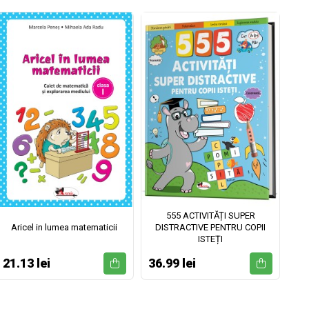
555 ACTIVITĂȚI SUPER
Aricel in lumea matematicii
DISTRACTIVE PENTRU COPII
ISTEȚI
21.13 lei
36.99 lei
52