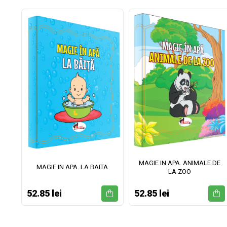
MAGIE IN APA. ANIMALE DE
II
MAGIE IN APA. LA BAITA
LA ZOO
52.85 lei
52.85 lei