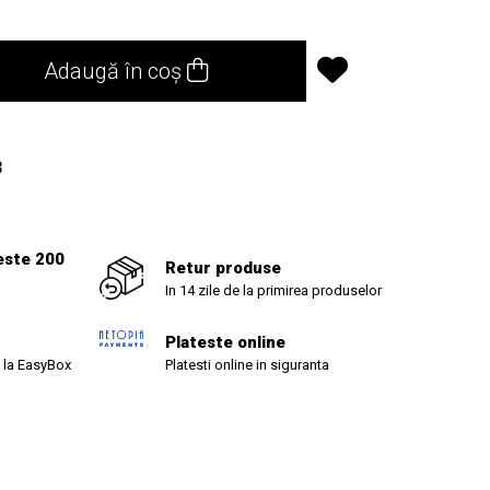
Adaugă în coș
3
este 200
Retur produse
In 14 zile de la primirea produselor
Plateste online
 la EasyBox
Platesti online in siguranta