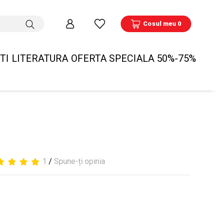
Cosul meu 0
TI
LITERATURA
OFERTA SPECIALA 50%-75%
1
/
Spune-ți opinia