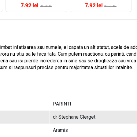
7.92 lei
7.92 lei
31.70 lei
31.70 lei
himbat infatisarea sau numele, el capata un alt statut, acela de ad
 carora nu stiu sa le faca fata. Cum putem reactiona, ca parinti, c
etena sau isi pierde increderea in sine sau se drogheaza sau vrea 
cum si raspunsuri precise pentru majoritatea situatiilor intalnite.
PARINTI
dr Stephane Clerget
Aramis