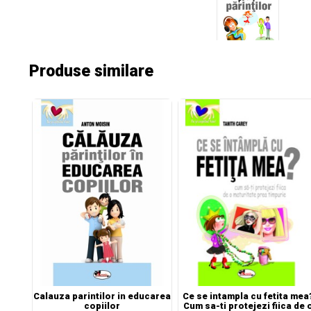
Produse similare
Calauza parintilor in educarea
Ce se intampla cu fetita mea
copiilor
Cum sa-ti protejezi fiica de 