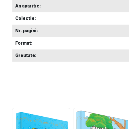
An aparitie:
Colectie:
Nr. pagini:
Format:
Greutate: