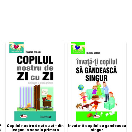
?
Copilul nostru de zi cu zi - din
Invata-ti copilul sa gandeasca
o
leagan la scoala primara
singur