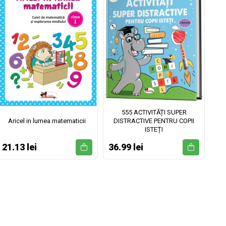
555 ACTIVITĂȚI SUPER
Aricel in lumea matematicii
DISTRACTIVE PENTRU COPII
ISTEȚI
21.13 lei
36.99 lei
52