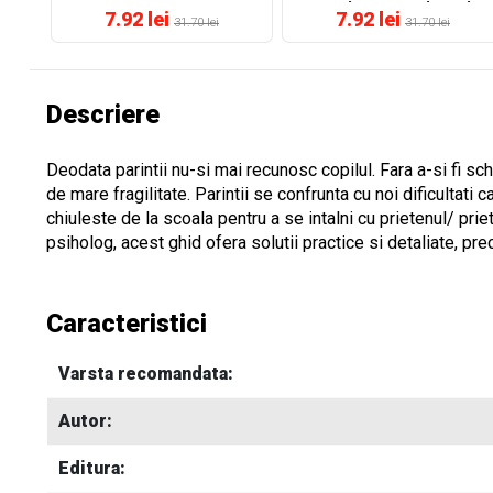
maturitate prea timpurie
7.92 lei
7.92 lei
31.70 lei
31.70 lei
Descriere
Deodata parintii nu-si mai recunosc copilul. Fara a-si fi sc
de mare fragilitate. Parintii se confrunta cu noi dificultati
chiuleste de la scoala pentru a se intalni cu prietenul/ pri
psiholog, acest ghid ofera solutii practice si detaliate, pre
Caracteristici
Varsta recomandata:
Autor:
Editura: