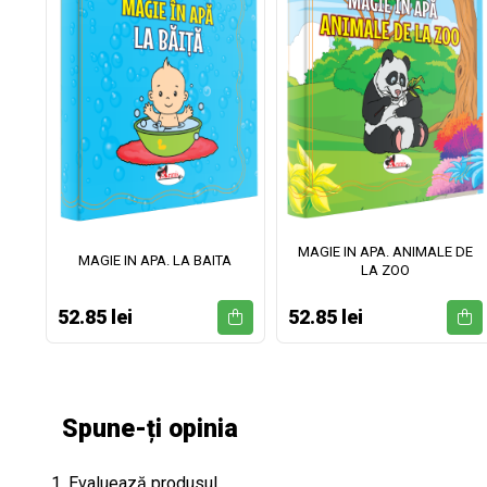
MAGIE IN APA. ANIMALE DE
II
MAGIE IN APA. LA BAITA
LA ZOO
52.85 lei
52.85 lei
Spune-ți opinia
1. Evaluează produsul