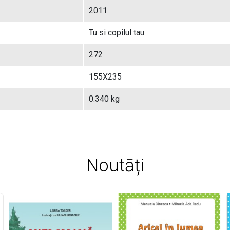
2011
Tu si copilul tau
272
155X235
0.340 kg
Noutāți