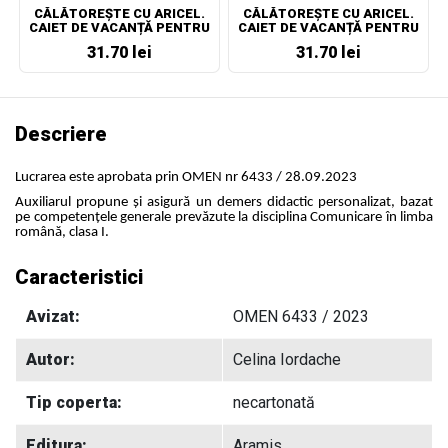
CĂLĂTOREȘTE CU ARICEL.
CĂLĂTOREȘTE CU ARICEL.
CAIET DE VACANȚĂ PENTRU
CAIET DE VACANȚĂ PENTRU
CLASA A IV-A
CLASA I
31.70 lei
31.70 lei
Descriere
Lucrarea este aprobata prin OMEN nr 6433 / 28.09.2023
Auxiliarul propune și asigură un demers didactic personalizat, bazat
pe competenţele generale prevăzute la disciplina Comunicare în limba
română, clasa I.
Caracteristici
Avizat:
OMEN 6433 / 2023
Autor:
Celina Iordache
Tip coperta:
necartonată
Editura:
Aramis