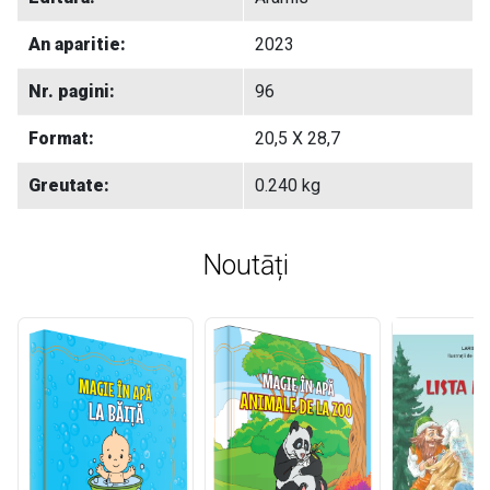
An aparitie:
2023
Nr. pagini:
96
Format:
20,5 X 28,7
Greutate:
0.240 kg
Noutāți