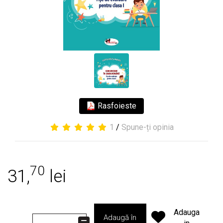
Rasfoieste
1
/
Spune-ți opinia
70
31,
lei
Adauga
Adaugă în