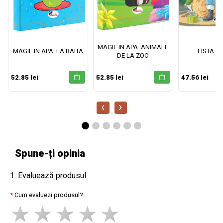
MAGIE IN APA. ANIMALE
MAGIE IN APA. LA BAITA
LISTA M
DE LA ZOO
52.85 lei
52.85 lei
47.56 lei
‹
›
Spune-ți opinia
1. Evaluează produsul
Cum evaluezi produsul?