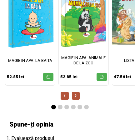
MAGIE IN APA. ANIMALE
MAGIE IN APA. LA BAITA
LISTA M
DE LA ZOO
52.85 lei
52.85 lei
47.56 lei
‹
›
Spune-ți opinia
1. Evaluează produsul