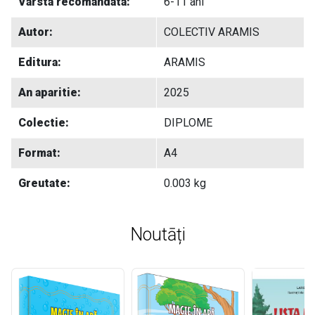
Varsta recomandata:
6-11 ani
Autor:
COLECTIV ARAMIS
Editura:
ARAMIS
An aparitie:
2025
Colectie:
DIPLOME
Format:
A4
Greutate:
0.003 kg
Noutāți