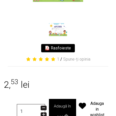
Rasfoieste
1
/
Spune-ți opinia
53
2,
lei
Adauga
Adaugă în
in
wishlist