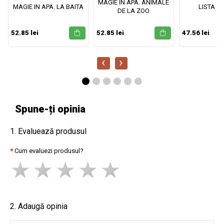
MAGIE IN APA. ANIMALE
MAGIE IN APA. LA BAITA
LISTA M
DE LA ZOO
52.85 lei
52.85 lei
47.56 lei
‹
›
Spune-ți opinia
1. Evaluează produsul
Cum evaluezi produsul?
2. Adaugă opinia