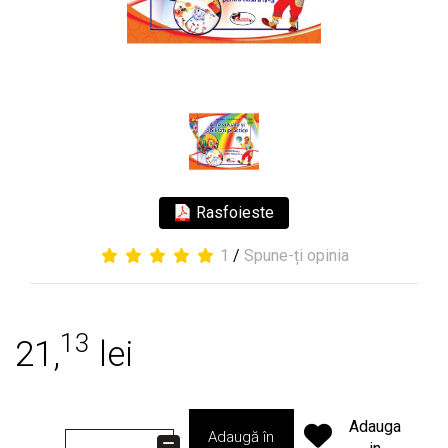
Rasfoieste
1
/
Spune-ți opinia
13
21,
lei
Adauga
Adaugă în