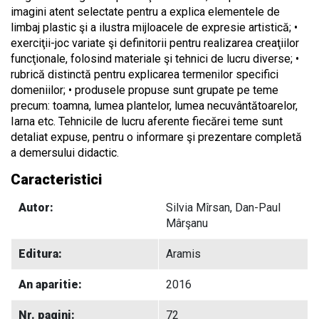
imagini atent selectate pentru a explica elementele de
limbaj plastic şi a ilustra mijloacele de expresie artistică; •
exerciţii-joc variate şi definitorii pentru realizarea creaţiilor
funcţionale, folosind materiale şi tehnici de lucru diverse; •
rubrică distinctă pentru explicarea termenilor specifici
domeniilor; • produsele propuse sunt grupate pe teme
precum: toamna, lumea plantelor, lumea necuvântătoarelor,
Iarna etc. Tehnicile de lucru aferente fiecărei teme sunt
detaliat expuse, pentru o informare şi prezentare completă
a demersului didactic.
Caracteristici
Autor:
Silvia Mîrsan, Dan-Paul
Mârşanu
Editura:
Aramis
An aparitie:
2016
Nr. pagini:
72