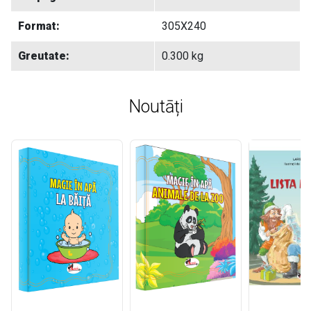
Format:
305X240
Greutate:
0.300 kg
Noutāți