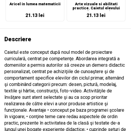
Aricel in lumea matematicii
Arte vizuale si abilitati
practice. Caietul elevului
pentru clasa pregatitoare
21.13 lei
21.13 lei
Descriere
Caietul este conceput după noul model de proiectare
curriculară, centrat pe competenţe. Abordarea integrată a
domeniilor a permis autorilor să creeze un demers didactic
personalizat, centrat pe achiziţiile de cunoaştere şi de
comportament specifice elevilor din ciclul primar, alternând
şi combinând categorii precum: desen, pictură, modelaj,
textile şi hârtie, construcţii, foto-video. Activităţile de
învăţare sunt atent selectate şi au ca scop prioritar
realizarea de către elevi a unor produse artistice şi
funcţionale. Avantaje • conceput pe baza programei şcolare
în vigoare; • conţine teme care redau aspectele de ordin
practic, prezente în activitatea de la clasă şi testate de-a
lungul unei bogate experienţe didactice; • cuprinde seturi de