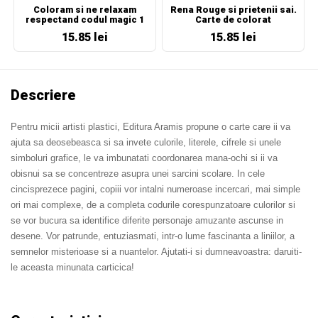
Coloram si ne relaxam
Rena Rouge si prietenii sai.
respectand codul magic 1
Carte de colorat
15.85 lei
15.85 lei
Descriere
Pentru micii artisti plastici, Editura Aramis propune o carte care ii va
ajuta sa deosebeasca si sa invete culorile, literele, cifrele si unele
simboluri grafice, le va imbunatati coordonarea mana-ochi si ii va
obisnui sa se concentreze asupra unei sarcini scolare. In cele
cincisprezece pagini, copiii vor intalni numeroase incercari, mai simple
ori mai complexe, de a completa codurile corespunzatoare culorilor si
se vor bucura sa identifice diferite personaje amuzante ascunse in
desene. Vor patrunde, entuziasmati, intr-o lume fascinanta a liniilor, a
semnelor misterioase si a nuantelor. Ajutati-i si dumneavoastra: daruiti-
le aceasta minunata carticica!