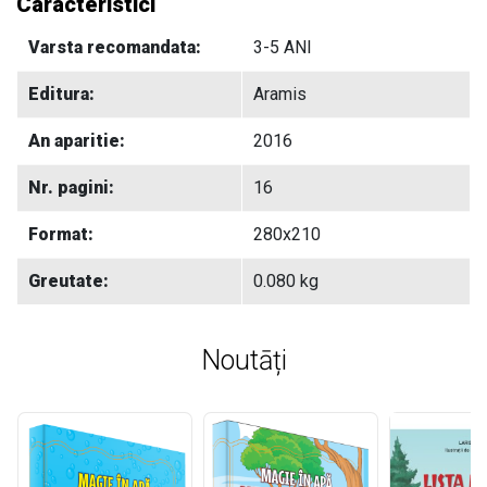
Caracteristici
Varsta recomandata:
3-5 ANI
Editura:
Aramis
An aparitie:
2016
Nr. pagini:
16
Format:
280x210
Greutate:
0.080 kg
Noutāți