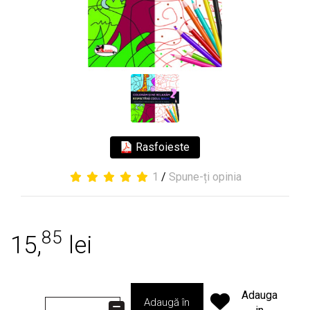
Rasfoieste
1
/
Spune-ți opinia
85
15,
lei
Adauga
Adaugă în