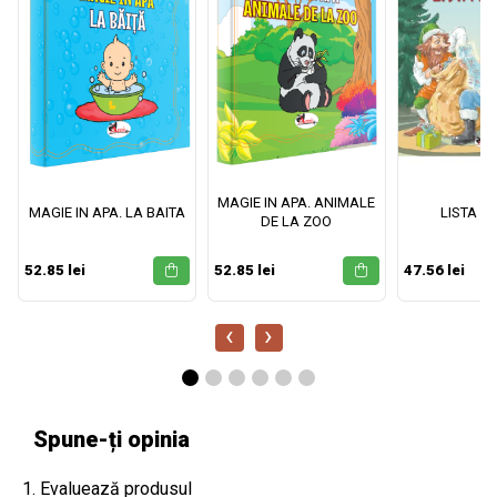
MAGIE IN APA. ANIMALE
MAGIE IN APA. LA BAITA
LISTA M
DE LA ZOO
52.85 lei
52.85 lei
47.56 lei
‹
›
Spune-ți opinia
1. Evaluează produsul