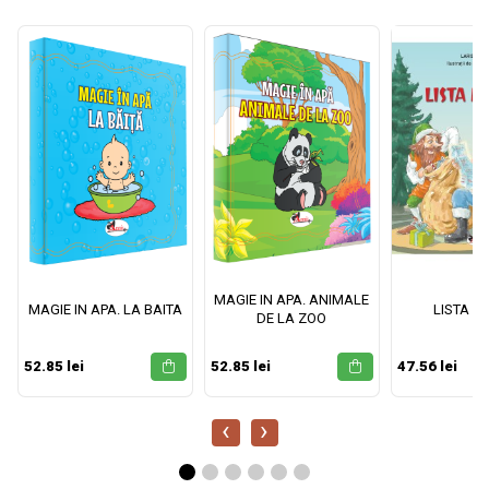
MAGIE IN APA. ANIMALE
MAGIE IN APA. LA BAITA
LISTA M
DE LA ZOO
52.85 lei
52.85 lei
47.56 lei
‹
›