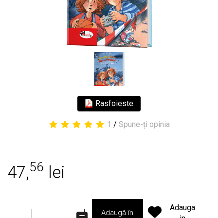
Rasfoieste
1
/
Spune-ți opinia
56
47,
lei
Adauga
Adaugă în