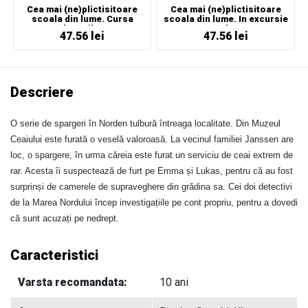
Cea mai (ne)plictisitoare
Cea mai (ne)plictisitoare
scoala din lume. Cursa
scoala din lume. In excursie
dovezilor
cu clasa
47.56 lei
47.56 lei
Descriere
O serie de spargeri în Norden tulbură întreaga localitate. Din Muzeul
Ceaiului este furată o veselă valoroasă. La vecinul familiei Janssen are
loc, o spargere, în urma căreia este furat un serviciu de ceai extrem de
rar. Acesta îi suspectează de furt pe Emma și Lukas, pentru că au fost
surprinși de camerele de supraveghere din grădina sa. Cei doi detectivi
de la Marea Nordului încep investigațiile pe cont propriu, pentru a dovedi
că sunt acuzați pe nedrept.
Caracteristici
Varsta recomandata:
10 ani