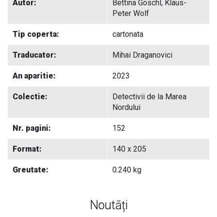
Autor:
Bettina Goschl, Klaus-
Peter Wolf
Tip coperta:
cartonata
Traducator:
Mihai Draganovici
An aparitie:
2023
Colectie:
Detectivii de la Marea
Nordului
Nr. pagini:
152
Format:
140 x 205
Greutate:
0.240 kg
Noutāți