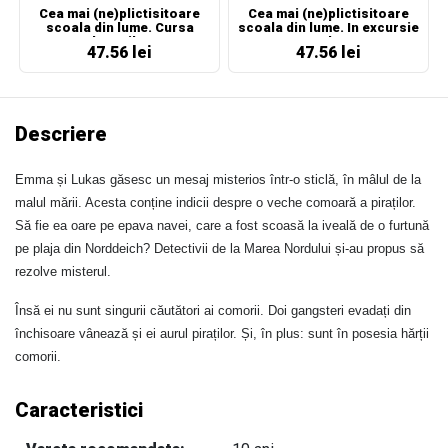
Cea mai (ne)plictisitoare
Cea mai (ne)plictisitoare
scoala din lume. Cursa
scoala din lume. In excursie
dovezilor
cu clasa
47.56 lei
47.56 lei
Descriere
Emma și Lukas găsesc un mesaj misterios într-o sticlă, în mâlul de la
malul mării. Acesta conține indicii despre o veche comoară a piraților.
Să fie ea oare pe epava navei, care a fost scoasă la iveală de o furtună
pe plaja din Norddeich? Detectivii de la Marea Nordului și-au propus să
rezolve misterul.
Însă ei nu sunt singurii căutători ai comorii. Doi gangsteri evadați din
închisoare vânează și ei aurul piraților. Și, în plus: sunt în posesia hărții
comorii.
Caracteristici