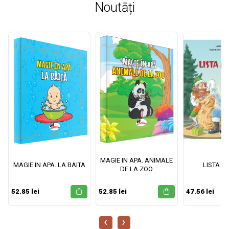
Noutāți
MAGIE IN APA. ANIMALE
MAGIE IN APA. LA BAITA
LISTA M
DE LA ZOO
52.85 lei
52.85 lei
47.56 lei
‹
›