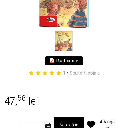
Rasfoieste
1
/
Spune-ți opinia
56
47,
lei
Adauga
Adaugă în