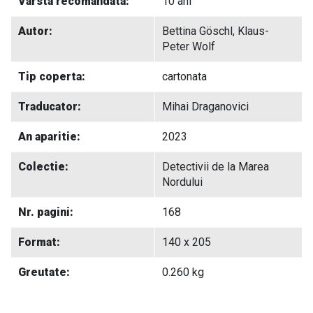
Varsta recomandata:
10 ani
Autor:
Bettina Göschl, Klaus-
Peter Wolf
Tip coperta:
cartonata
Traducator:
Mihai Draganovici
An aparitie:
2023
Colectie:
Detectivii de la Marea
Nordului
Nr. pagini:
168
Format:
140 x 205
Greutate:
0.260 kg