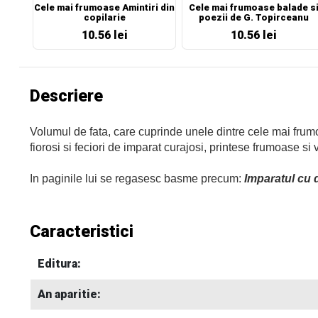
Cele mai frumoase Amintiri din
Cele mai frumoase balade s
copilarie
poezii de G. Topirceanu
10.56 lei
10.56 lei
Descriere
Volumul de fata, care cuprinde unele dintre cele mai frumoa
fiorosi si feciori de imparat curajosi, printese frumoase si
In paginile lui se regasesc basme precum:
Imparatul cu d
Caracteristici
Editura:
An aparitie: