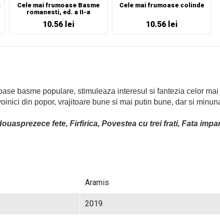
i
Cele mai frumoase Basme
Cele mai frumoase colinde
romanesti, ed. a II-a
10.56 lei
10.56 lei
se basme populare, stimuleaza interesul si fantezia celor mai mic
 voinici din popor, vrajitoare bune si mai putin bune, dar si minu
ouasprezece fete, Firfirica, Povestea cu trei frati, Fata imp
Aramis
2019