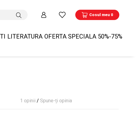
Cosul meu 0
TI
LITERATURA
OFERTA SPECIALA 50%-75%
1 opinii
/
Spune-ți opinia