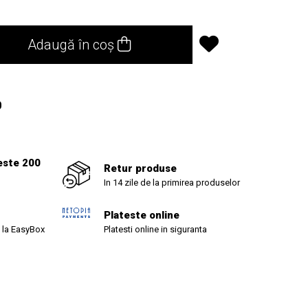
Adaugă în coș
0
este 200
Retur produse
In 14 zile de la primirea produselor
Plateste online
 la EasyBox
Platesti online in siguranta