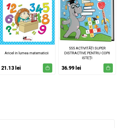
555 ACTIVITĂȚI SUPER
Aricel in lumea matematicii
DISTRACTIVE PENTRU COPII
ISTEȚI
21.13 lei
36.99 lei
52