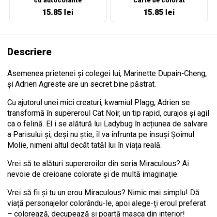
cu autocolante
Carte de colorat
15.85 lei
15.85 lei
Descriere
Asemenea prietenei și colegei lui, Marinette Dupain-Cheng,
și Adrien Agreste are un secret bine păstrat.
Cu ajutorul unei mici creaturi, kwamiul Plagg, Adrien se
transformă în supereroul Cat Noir, un tip rapid, curajos și agil
ca o felină. El i se alătură lui Ladybug în acțiunea de salvare
a Parisului și, deși nu știe, îl va înfrunta pe însuși Șoimul
Molie, nimeni altul decât tatăl lui în viața reală.
Vrei să te alături supereroilor din seria Miraculous? Ai
nevoie de creioane colorate și de multă imaginație.
Vrei să fii și tu un erou Miraculous? Nimic mai simplu! Dă
viață personajelor colorându-le, apoi alege-ți eroul preferat
– colorează, decupează și poartă masca din interior!