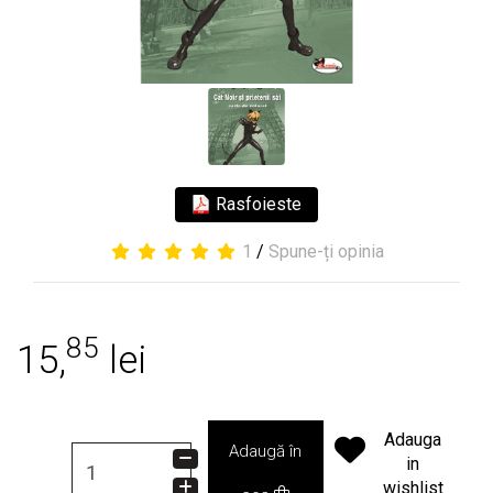
Rasfoieste
1
/
Spune-ți opinia
85
15,
lei
Adauga
Adaugă în
in
wishlist