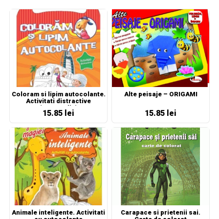
Coloram si lipim autocolante.
Alte peisaje – ORIGAMI
Activitati distractive
(portocaliu)
15.85 lei
15.85 lei
Animale inteligente. Activitati
Carapace si prietenii sai.