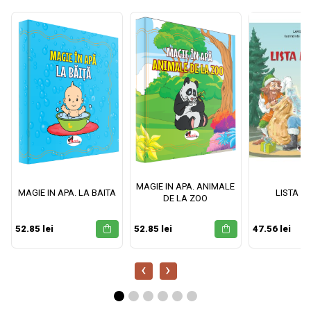
MAGIE IN APA. ANIMALE
MAGIE IN APA. LA BAITA
LISTA M
DE LA ZOO
52.85 lei
52.85 lei
47.56 lei
‹
›