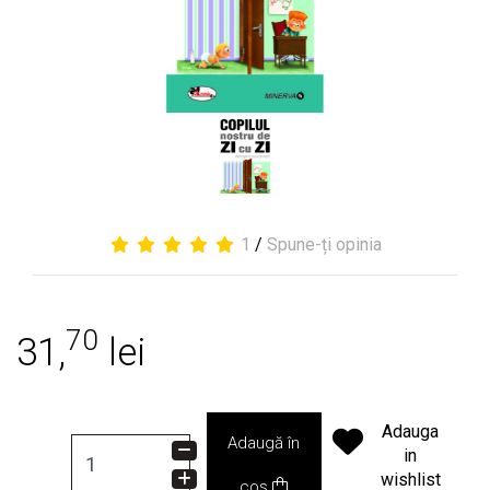
1
/
Spune-ți opinia
70
31,
lei
Adauga
Adaugă în
in
wishlist
coș