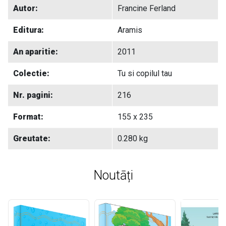
Autor:
Francine Ferland
Editura:
Aramis
An aparitie:
2011
Colectie:
Tu si copilul tau
Nr. pagini:
216
Format:
155 x 235
Greutate:
0.280 kg
Noutāți