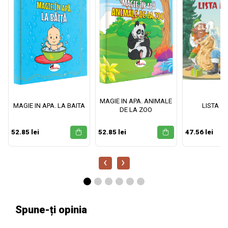
MAGIE IN APA. ANIMALE
MAGIE IN APA. LA BAITA
LISTA M
DE LA ZOO
52.85 lei
52.85 lei
47.56 lei
‹
›
Spune-ți opinia