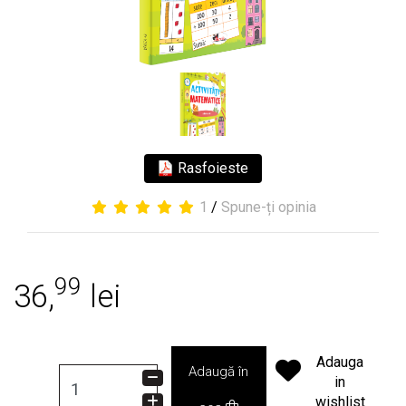
Rasfoieste
1
/
Spune-ți opinia
99
36,
lei
Adauga
Adaugă în
in
wishlist