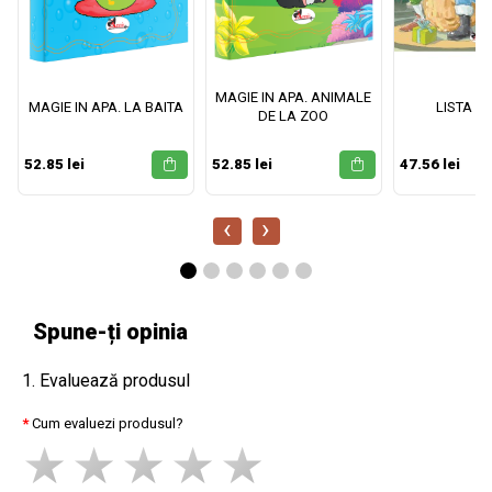
MAGIE IN APA. ANIMALE
MAGIE IN APA. LA BAITA
LISTA M
DE LA ZOO
52.85 lei
52.85 lei
47.56 lei
‹
›
Spune-ți opinia
1. Evaluează produsul
Cum evaluezi produsul?