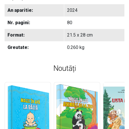
An aparitie:
2024
Nr. pagini:
80
Format:
21.5 x 28 cm
Greutate:
0.260 kg
Noutāți