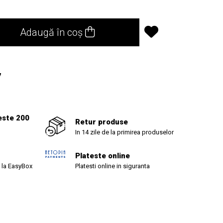
Adaugă în coș
7
este 200
Retur produse
In 14 zile de la primirea produselor
Plateste online
 la EasyBox
Platesti online in siguranta