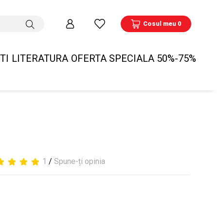
Cosul meu 0
TI
LITERATURA
OFERTA SPECIALA 50%-75%
1
/
Spune-ți opinia