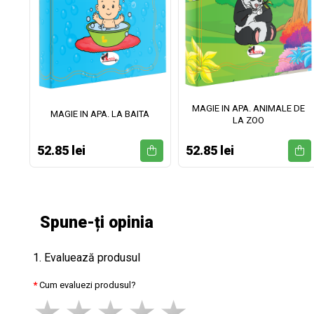
MAGIE IN APA. ANIMALE DE
II
MAGIE IN APA. LA BAITA
LA ZOO
52.85 lei
52.85 lei
Spune-ți opinia
1. Evaluează produsul
Cum evaluezi produsul?