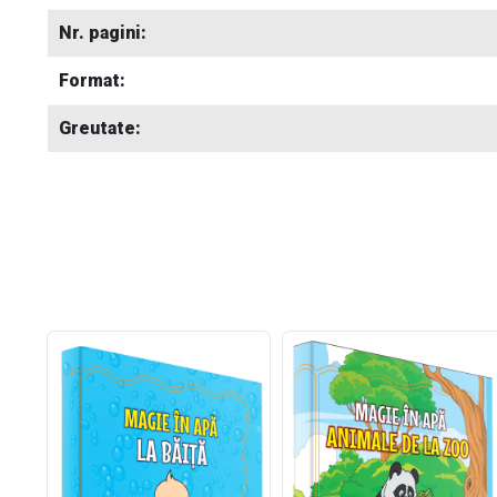
Nr. pagini:
Format:
Greutate: