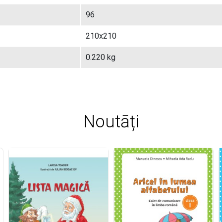
96
210x210
0.220 kg
Noutāți