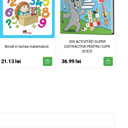
555 ACTIVITĂȚI SUPER
Aricel in lumea matematicii
DISTRACTIVE PENTRU COPII
ISTEȚI
21.13 lei
36.99 lei
52