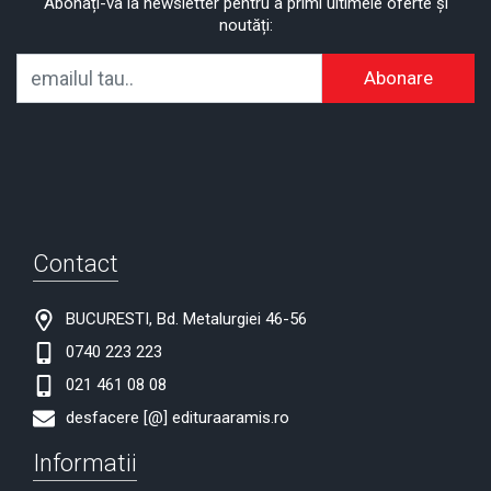
Abonați-va la newsletter pentru a primi ultimele oferte și
noutăți:
Abonare
Contact
BUCURESTI, Bd. Metalurgiei 46-56
0740 223 223
021 461 08 08
desfacere [@] edituraaramis.ro
Informatii