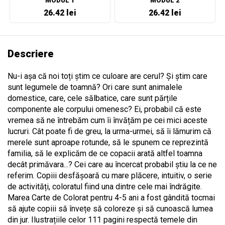
MODUL 1
MODUL 2
26.42 lei
26.42 lei
Descriere
Nu-i așa că noi toți știm ce culoare are cerul? Și știm care
sunt legumele de toamnă? Ori care sunt animalele
domestice, care, cele sălbatice, care sunt părțile
componente ale corpului omenesc? Ei, probabil că este
vremea să ne întrebăm cum îi învățăm pe cei mici aceste
lucruri. Cât poate fi de greu, la urma-urmei, să îi lămurim că
merele sunt aproape rotunde, să le spunem ce reprezintă
familia, să le explicăm de ce copacii arată altfel toamna
decât primăvara...? Cei care au încercat probabil știu la ce ne
referim. Copiii desfășoară cu mare plăcere, intuitiv, o serie
de activități, coloratul fiind una dintre cele mai îndrăgite.
Marea Carte de Colorat pentru 4-5 ani a fost gândită tocmai
să ajute copiii să învețe să coloreze și să cunoască lumea
din jur. Ilustrațiile celor 111 pagini respectă temele din