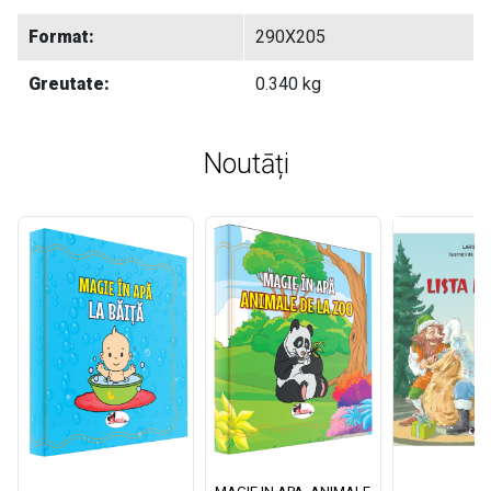
Format:
290X205
Greutate:
0.340 kg
Noutāți