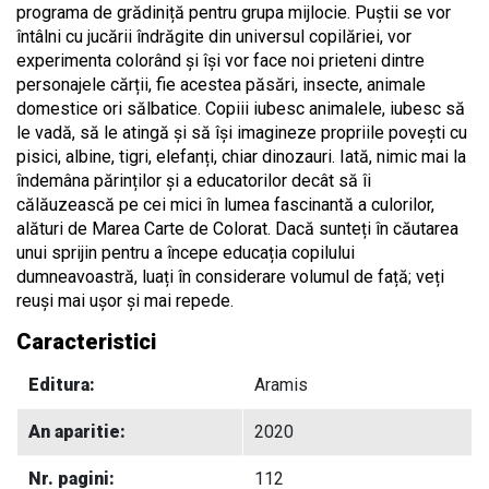
programa de grădiniță pentru grupa mijlocie. Puștii se vor
întâlni cu jucării îndrăgite din universul copilăriei, vor
experimenta colorând și își vor face noi prieteni dintre
personajele cărții, fie acestea păsări, insecte, animale
domestice ori sălbatice. Copiii iubesc animalele, iubesc să
le vadă, să le atingă și să își imagineze propriile povești cu
pisici, albine, tigri, elefanți, chiar dinozauri. Iată, nimic mai la
îndemâna părinților și a educatorilor decât să îi
călăuzească pe cei mici în lumea fascinantă a culorilor,
alături de Marea Carte de Colorat. Dacă sunteți în căutarea
unui sprijin pentru a începe educația copilului
dumneavoastră, luați în considerare volumul de față; veți
reuși mai ușor și mai repede.
Caracteristici
Editura:
Aramis
An aparitie:
2020
Nr. pagini:
112