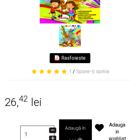
Rasfoieste
1
/
Spune-ți opinia
42
26,
lei
Adauga
Adaugă în
in
wishlist