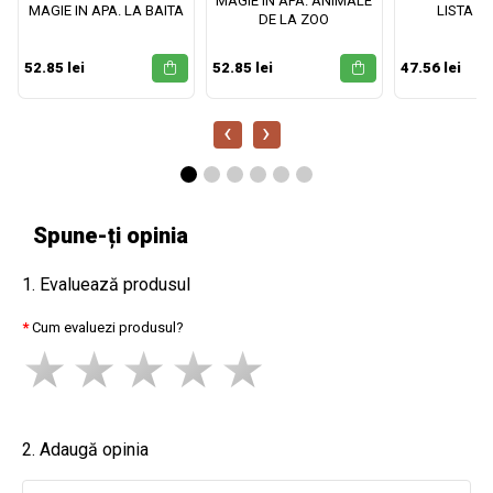
MAGIE IN APA. ANIMALE
MAGIE IN APA. LA BAITA
LISTA M
DE LA ZOO
52.85 lei
52.85 lei
47.56 lei
‹
›
Spune-ți opinia
1. Evaluează produsul
Cum evaluezi produsul?
2. Adaugă opinia