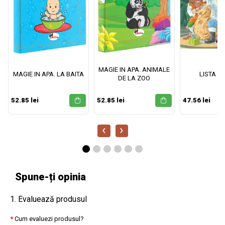
MAGIE IN APA. ANIMALE
MAGIE IN APA. LA BAITA
LISTA M
DE LA ZOO
52.85 lei
52.85 lei
47.56 lei
‹
›
Spune-ți opinia
1. Evaluează produsul
Cum evaluezi produsul?