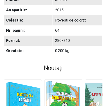
An aparitie:
2015
Colectie:
Povesti de colorat
Nr. pagini:
64
Format:
280x210
Greutate:
0.200 kg
Noutāți