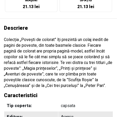
MAȘINI
SPAȚIU
21.13 lei
21.13 lei
Descriere
Colecția „Povești de colorat” îți prezintă un colaj inedit de
pagini de poveste, din toate basmele clasice. Fiecare
pagină de colorat are propria pagină-model, astfel încât
copiilor să le fie cât mai simplu să se joace colorând și să
refacă astfel fiecare istorisire. Te vei distra cu trei titluri „de
poveste”: „Magia prințeselor”, „Prinți și prințese” și
„Aventuri de poveste”, care te vor plimba prin toate
poveștile clasice cunoscute, de la ”Scufița Roșie” la
„Cenușăreasa” și de la „Cei trei purceluși” la „Peter Pan”.
Caracteristici
Tip coperta:
capsata
Editura:
Aramis