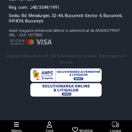
Reg. com.: J40/3549/1991
Sediu: Bd. Metalurgiei, 32-44, Bucuresti-Sector 4, Bucuresti,
041834, București
Acest magazin online este detinut si administrat de ARAMIS PRINT
SRL. - CUI: 1577539
Copyright Editura Aramis © 2026 Toate drepturile rezervate.
Web Design by IT
eXclusiv
Meniu
Cont
Wishlist
Livrare