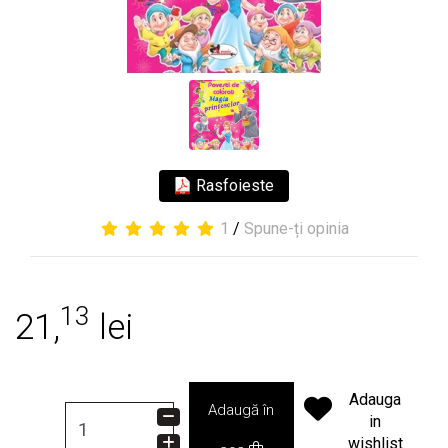
Rasfoieste
1
/
Spune-ți opinia
13
21,
lei
Adauga
Adaugă în
in
wishlist