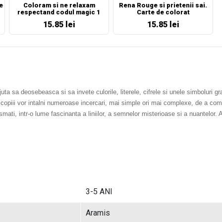
e
Coloram si ne relaxam
Rena Rouge si prietenii sai.
respectand codul magic 1
Carte de colorat
15.85 lei
15.85 lei
ajuta sa deosebeasca si sa invete culorile, literele, cifrele si unele simboluri 
copiii vor intalni numeroase incercari, mai simple ori mai complexe, de a comp
ti, intr-o lume fascinanta a liniilor, a semnelor misterioase si a nuantelor. A
3-5 ANI
Aramis