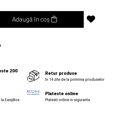
Adaugă în coș
9
este 200
Retur produse
In 14 zile de la primirea produselor
Plateste online
 la EasyBox
Platesti online in siguranta