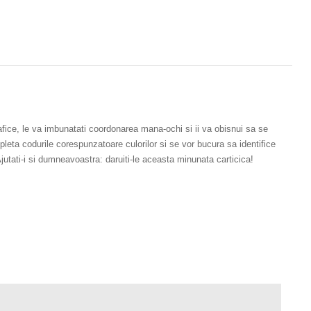
grafice, le va imbunatati coordonarea mana-ochi si ii va obisnui sa se
leta codurile corespunzatoare culorilor si se vor bucura sa identifice
jutati-i si dumneavoastra: daruiti-le aceasta minunata carticica!