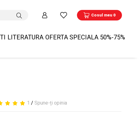
Cosul meu 0
TI
LITERATURA
OFERTA SPECIALA 50%-75%
1
/
Spune-ți opinia