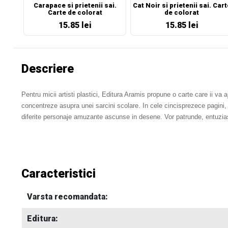
Carapace si prietenii sai.
Cat Noir si prietenii sai. Cart
Carte de colorat
de colorat
15.85 lei
15.85 lei
Descriere
Pentru micii artisti plastici, Editura Aramis propune o carte care ii va 
concentreze asupra unei sarcini scolare. In cele cincisprezece pagini, 
diferite personaje amuzante ascunse in desene. Vor patrunde, entuziasma
Caracteristici
Varsta recomandata:
Editura: