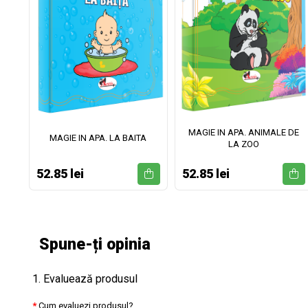
MAGIE IN APA. ANIMALE DE
II
MAGIE IN APA. LA BAITA
LA ZOO
52.85 lei
52.85 lei
Spune-ți opinia
1. Evaluează produsul
Cum evaluezi produsul?