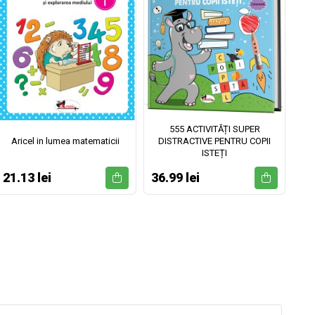
555 ACTIVITĂȚI SUPER
Aricel in lumea matematicii
DISTRACTIVE PENTRU COPII
ISTEȚI
21.13 lei
36.99 lei
52