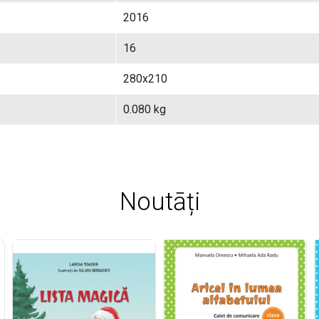
2016
16
280x210
0.080 kg
Noutāți