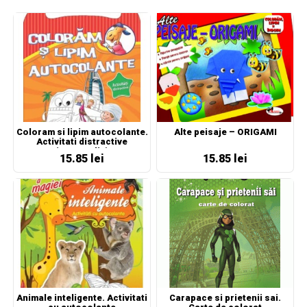
Coloram si lipim autocolante.
Alte peisaje – ORIGAMI
Activitati distractive
(portocaliu)
15.85 lei
15.85 lei
Animale inteligente. Activitati
Carapace si prietenii sai.