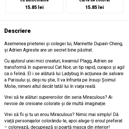
cu autocolante
Carte de colorat
15.85 lei
15.85 lei
Descriere
Asemenea prietenei și colegei lui, Marinette Dupain-Cheng,
și Adrien Agreste are un secret bine păstrat.
Cu ajutorul unei mici creaturi, kwamiul Plagg, Adrien se
transformă în supereroul Cat Noir, un tip rapid, curajos și agil
ca o felină. El i se alătură lui Ladybug în acțiunea de salvare
a Parisului și, deși nu știe, îl va înfrunta pe însuși Șoimul
Molie, nimeni altul decât tatăl lui în viața reală.
Vrei să te alături supereroilor din seria Miraculous? Ai
nevoie de creioane colorate și de multă imaginație.
Vrei să fii și tu un erou Miraculous? Nimic mai simplu! Dă
viață personajelor colorându-le, apoi alege-ți eroul preferat
– colorează, decupează și poartă masca din interior!