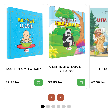
MAGIE IN APA. ANIMALE
MAGIE IN APA. LA BAITA
LISTA M
DE LA ZOO
52.85 lei
52.85 lei
47.56 lei
‹
›