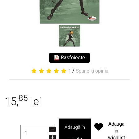
Rasfoieste
1
/
Spune-ți opinia
85
15,
lei
Adauga
Adaugă în
in
wishlist