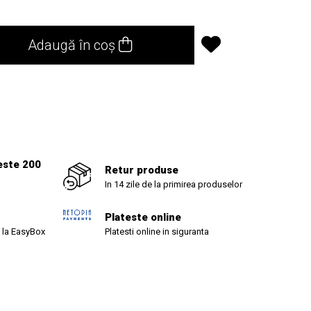
Adaugă în coș
1
este 200
Retur produse
In 14 zile de la primirea produselor
Plateste online
 la EasyBox
Platesti online in siguranta