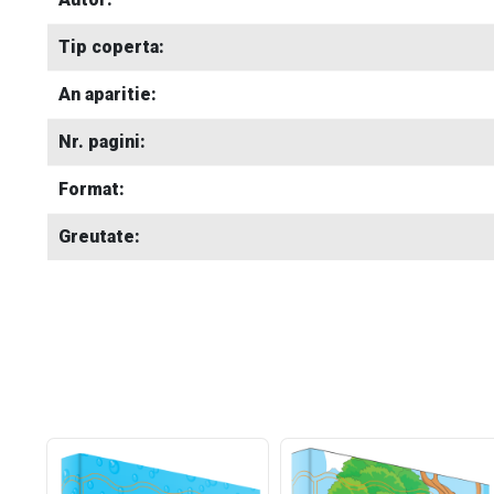
Tip coperta:
An aparitie:
Nr. pagini:
Format:
Greutate: