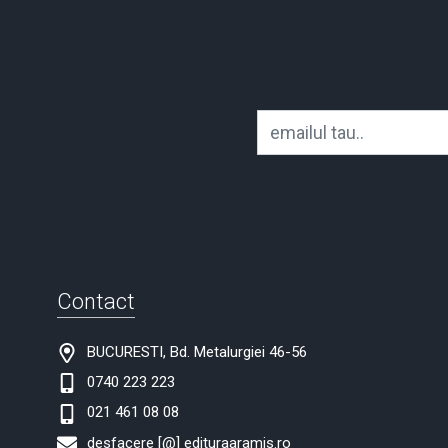
Contact
BUCURESTI, Bd. Metalurgiei 46-56
0740 223 223
021 461 08 08
desfacere [@] edituraaramis.ro