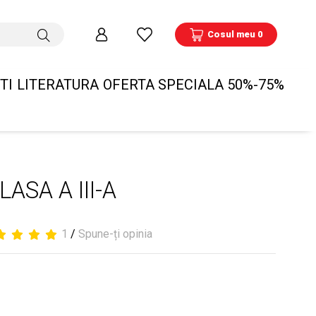
Cosul meu 0
TI
LITERATURA
OFERTA SPECIALA 50%-75%
SA A III-A
1
/
Spune-ți opinia