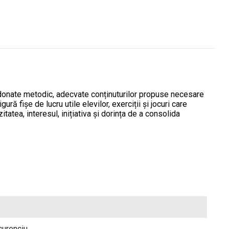
i ordonate metodic, adecvate conținuturilor propuse necesare
igură fișe de lucru utile elevilor, exerciții și jocuri care
itatea, interesul, inițiativa și dorința de a consolida
curenciu