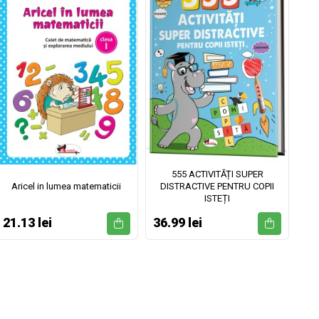
555 ACTIVITĂȚI SUPER
Aricel in lumea matematicii
DISTRACTIVE PENTRU COPII
ISTEȚI
21.13 lei
36.99 lei
52