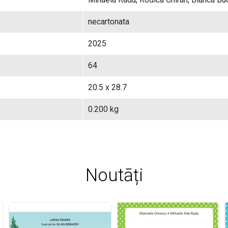
necartonata
2025
64
20.5 x 28.7
0.200 kg
Noutāți