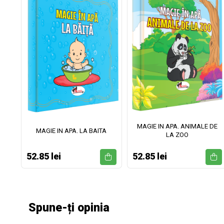
MAGIE IN APA. ANIMALE DE
II
MAGIE IN APA. LA BAITA
LA ZOO
52.85 lei
52.85 lei
Spune-ți opinia