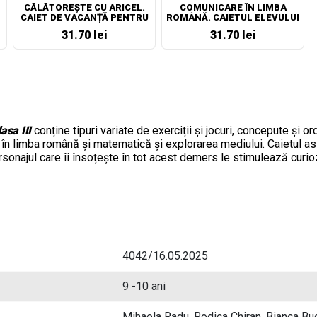
CĂLĂTOREȘTE CU ARICEL.
COMUNICARE ÎN LIMBA
CAIET DE VACANȚĂ PENTRU
ROMÂNĂ. CAIETUL ELEVULUI
CLASA II
PENTRU CLASA A II-A
31.70 lei
31.70 lei
asa III
c
onține tipuri variate de exerciții și jocuri, concepute ș
în limba română și
matematică și explorarea mediului
. Caietul as
rsonajul care îi însoțește în tot acest demers
le stimulează curioz
4042/16.05.2025
9 -10 ani
Mihaela Radu, Rodica Chiran, Bianca Bu