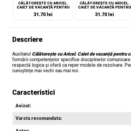
CĂLĂTOREȘTE CU ARICEL.
CĂLĂTOREȘTE CU ARICEL.
CAIET DE VACANȚĂ PENTRU
CAIET DE VACANȚĂ PENTRU
CLASA A IV-A
CLASA I
31.70 lei
31.70 lei
Descriere
Auxiliarul
Călătorește cu Aricel. Caiet de vacanță pentru cl
formării competențelor specifice disciplinelor
comunicare 
respectă logica și oferă
ca reper modele de rezolvare. P
e
cunoștințe mai vechi sau mai noi.
Caracteristici
Avizat:
Varsta recomandata:
Autor: