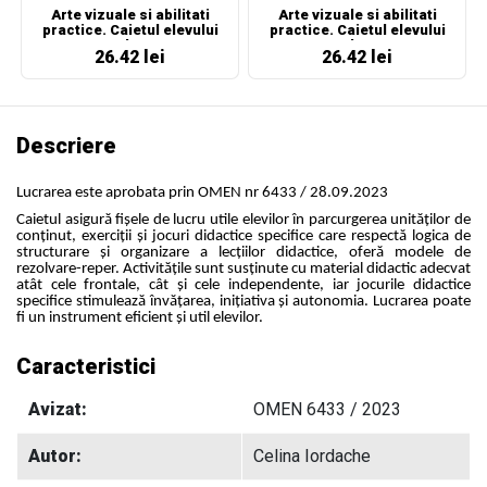
Arte vizuale si abilitati
Arte vizuale si abilitati
practice. Caietul elevului
practice. Caietul elevului
pentru clasa a II-a
pentru clasa a III-a
26.42 lei
26.42 lei
Descriere
Lucrarea este aprobata prin OMEN nr 6433 / 28.09.2023
Caietul asigură fișele de lucru utile elevilor în parcurgerea unităților de
conținut, exerciții și jocuri didactice specifice care respectă logica de
structurare și organizare a lecțiilor didactice, oferă modele de
rezolvare-reper. Activitățile sunt susținute cu material didactic adecvat
atât cele frontale, cât și cele independente, iar jocurile didactice
specifice stimulează învățarea, inițiativa și autonomia. Lucrarea poate
fi un instrument eficient și util elevilor.
Caracteristici
Avizat:
OMEN 6433 / 2023
Autor:
Celina Iordache