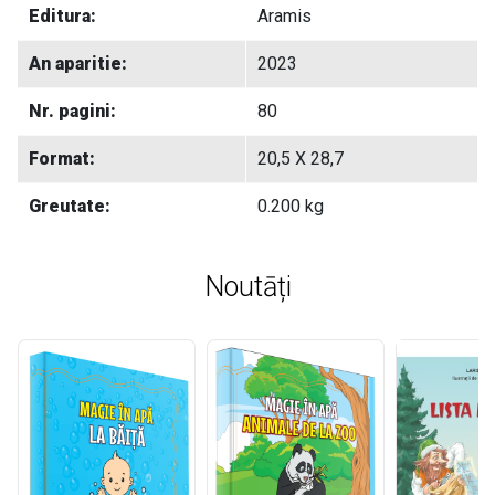
Editura:
Aramis
An aparitie:
2023
Nr. pagini:
80
Format:
20,5 X 28,7
Greutate:
0.200 kg
Noutāți