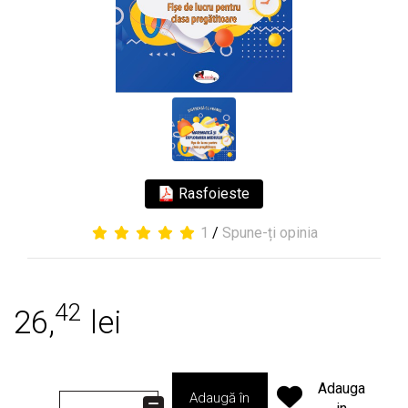
Rasfoieste
1
/
Spune-ți opinia
42
26,
lei
Adauga
Adaugă în