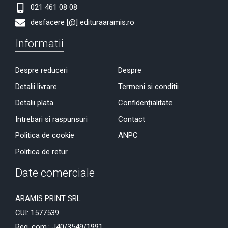
021 461 08 08
desfacere [@] edituraaramis.ro
Informatii
Despre reduceri
Despre
Detalii livrare
Termeni si conditii
Detalii plata
Confidențialitate
Intrebari si raspunsuri
Contact
Politica de cookie
ANPC
Politica de retur
Date comerciale
ARAMIS PRINT SRL
CUI: 1577539
Reg. com.: J40/3549/1991