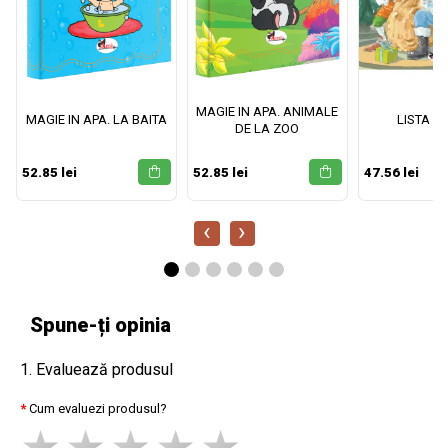
MAGIE IN APA. ANIMALE
MAGIE IN APA. LA BAITA
LISTA M
DE LA ZOO
52.85 lei
52.85 lei
47.56 lei
‹
›
Spune-ți opinia
1. Evaluează produsul
Cum evaluezi produsul?