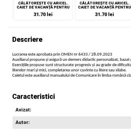
CĂLĂTOREȘTE CU ARICEL.
CĂLĂTOREȘTE CU ARICEL.
CAIET DE VACANȚĂ PENTRU
CAIET DE VACANȚĂ PENTRU
CLASA A III-A
CLASA A IV-A
31.70 lei
31.70 lei
Descriere
Lucrarea este aprobata prin OMEN nr 6433 / 28.09.2023
Auxiliarul propune și asigură un demers didactic personalizat, bazat
Exerciţiile propuse sunt structurate progresiv și au grade de dificulta
literelor mari şi mici, completarea unor cuvinte cu litere sau silabe.
Caietul este auxiliarul manualului de Comunicare în limba română clasa
Caracteristici
Avizat:
Autor: