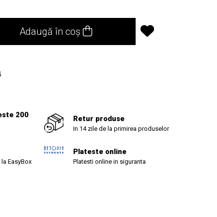
Adaugă în coș
4
este 200
Retur produse
In 14 zile de la primirea produselor
Plateste online
 la EasyBox
Platesti online in siguranta