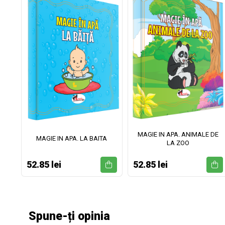
MAGIE IN APA. ANIMALE DE
II
MAGIE IN APA. LA BAITA
LA ZOO
52.85 lei
52.85 lei
Spune-ți opinia