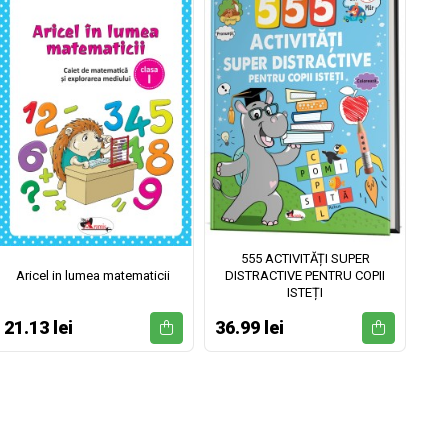
555 ACTIVITĂȚI SUPER
Aricel in lumea matematicii
DISTRACTIVE PENTRU COPII
ISTEȚI
21.13 lei
36.99 lei
52