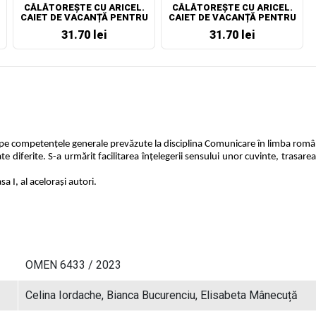
CĂLĂTOREȘTE CU ARICEL.
CĂLĂTOREȘTE CU ARICEL.
CAIET DE VACANȚĂ PENTRU
CAIET DE VACANȚĂ PENTRU
CLASA I
CLASA II
31.70 lei
31.70 lei
 pe competenţele generale prevăzute la disciplina Comunicare în limba român
te diferite. S-a urmărit facilitarea înţelegerii sensului unor cuvinte, trasar
 I, al acelorași autori.
OMEN 6433 / 2023
Celina Iordache, Bianca Bucurenciu, Elisabeta Mânecuță