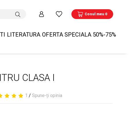
Cosul meu 0
TI
LITERATURA
OFERTA SPECIALA 50%-75%
TRU CLASA I
1
/
Spune-ți opinia