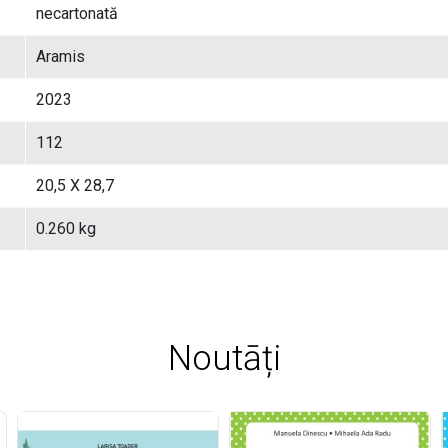
necartonată
Aramis
2023
112
20,5 X 28,7
0.260 kg
Noutāți