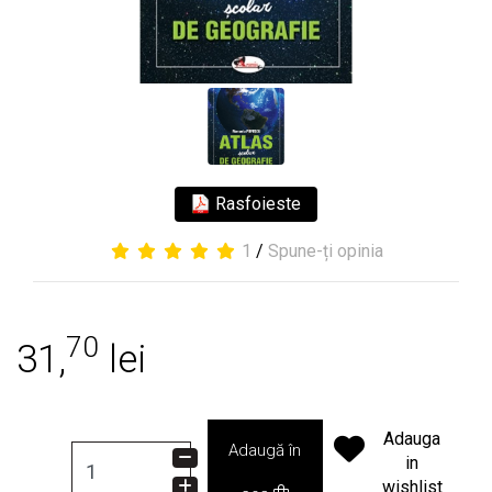
Rasfoieste
1
/
Spune-ți opinia
70
31,
lei
Adauga
Adaugă în
in
wishlist