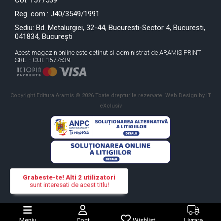
CUI: 1577539
Reg. com.: J40/3549/1991
Sediu: Bd. Metalurgiei, 32-44, Bucuresti-Sector 4, Bucuresti,
041834, București
Acest magazin online este detinut si administrat de ARAMIS PRINT
SRL. - CUI: 1577539
Copyright Editura Aramis © 2026 Toate drepturile rezervate.
Web Design by IT
eXclusiv
Grabeste-te! Alti 2 utilizatori
sunt interesati de acest titlu!
Meniu
Cont
Wishlist
Livrare