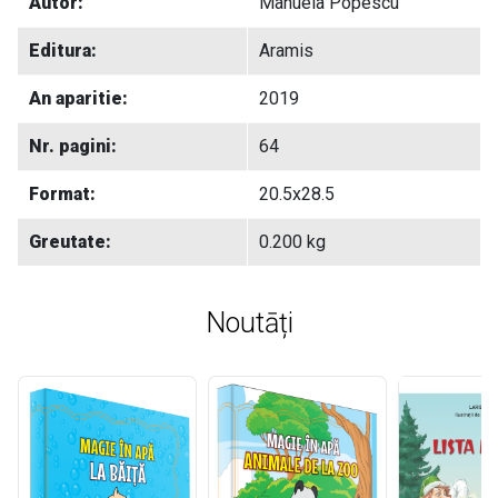
Autor:
Manuela Popescu
Editura:
Aramis
An aparitie:
2019
Nr. pagini:
64
Format:
20.5x28.5
Greutate:
0.200 kg
Noutāți