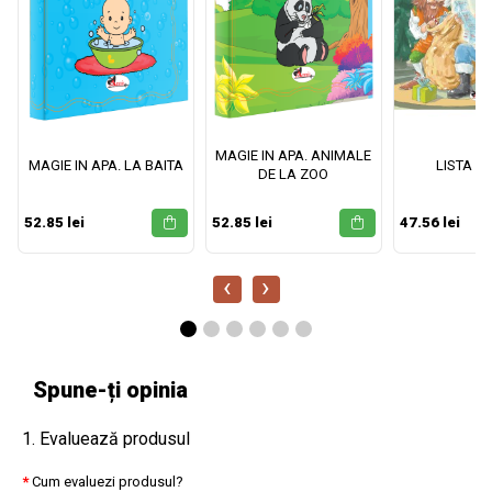
MAGIE IN APA. ANIMALE
MAGIE IN APA. LA BAITA
LISTA M
DE LA ZOO
52.85 lei
52.85 lei
47.56 lei
‹
›
Spune-ți opinia
1. Evaluează produsul
Cum evaluezi produsul?