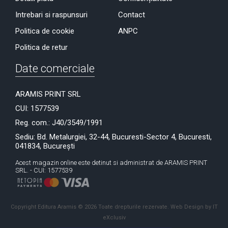
Intrebari si raspunsuri
Contact
Politica de cookie
ANPC
Politica de retur
Date comerciale
ARAMIS PRINT SRL
CUI: 1577539
Reg. com.: J40/3549/1991
Sediu: Bd. Metalurgiei, 32-44, Bucuresti-Sector 4, Bucuresti,
041834, București
Acest magazin online este detinut si administrat de ARAMIS PRINT
SRL. - CUI: 1577539
Copyright Editura Aramis © 2026 Toate drepturile rezervate.
Web Design by IT
eXclusiv