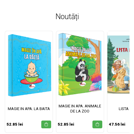
Noutāți
MAGIE IN APA. ANIMALE
MAGIE IN APA. LA BAITA
LISTA M
DE LA ZOO
52.85 lei
52.85 lei
47.56 lei