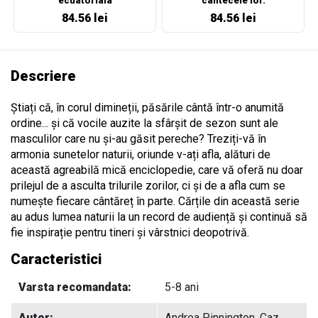
ecuatoriala
cantecele lor.
84.56 lei
84.56 lei
Descriere
Știați că, în corul dimineții, păsările cântă într-o anumită
ordine... și că vocile auzite la sfârșit de sezon sunt ale
masculilor care nu și-au găsit pereche? Treziți-vă în
armonia sunetelor naturii, oriunde v-ați afla, alături de
această agreabilă mică enciclopedie, care vă oferă nu doar
prilejul de a asculta trilurile zorilor, ci și de a afla cum se
numește fiecare cântăreț în parte. Cărțile din această serie
au adus lumea naturii la un record de audiență și continuă să
fie inspirație pentru tineri și vârstnici deopotrivă.
Caracteristici
Varsta recomandata:
5-8 ani
Autor:
Andrea Pinnington, Caz