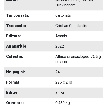
Buckingham
Tip coperta:
cartonata
Traducator:
Cristian Constantin
Editura:
Aramis
An aparitie:
2022
Colectie:
Atlase și enciclopedii/Cărți
cu sunete
Nr. pagini:
24
Format:
225 x 210
Editie:
a II-a
Greutate:
0.480 kg