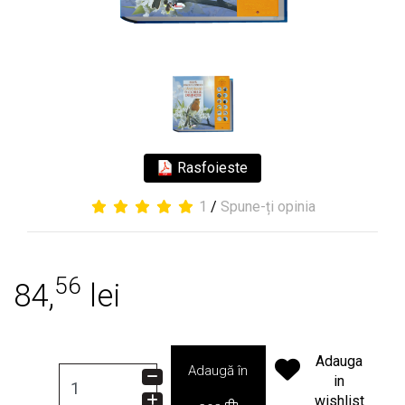
Rasfoieste
1
/
Spune-ți opinia
56
84,
lei
Adauga
Adaugă în
in
wishlist