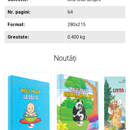
Nr. pagini:
64
Format:
280x215
Greutate:
0.400 kg
Noutāți