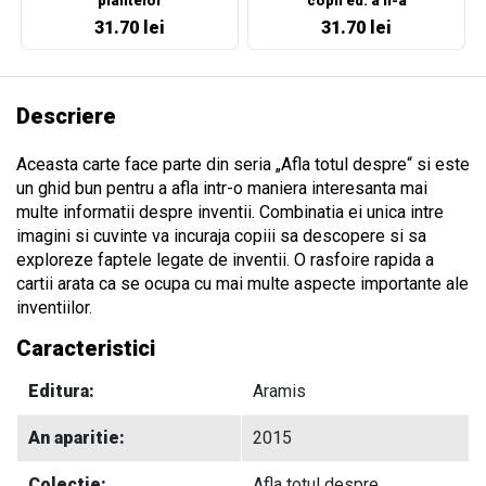
plantelor
copii ed. a II-a
31.70 lei
31.70 lei
Descriere
Aceasta carte face parte din seria „Afla totul despre“ si este
un ghid bun pentru a afla intr-o maniera interesanta mai
multe informatii despre inventii. Combinatia ei unica intre
imagini si cuvinte va incuraja copiii sa descopere si sa
exploreze faptele legate de inventii. O rasfoire rapida a
cartii arata ca se ocupa cu mai multe aspecte importante ale
inventiilor.
Caracteristici
Editura:
Aramis
An aparitie:
2015
Colectie:
Afla totul despre