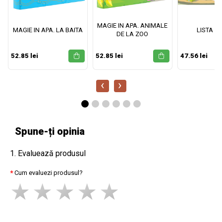
MAGIE IN APA. ANIMALE
MAGIE IN APA. LA BAITA
LISTA M
DE LA ZOO
52.85 lei
52.85 lei
47.56 lei
‹
›
Spune-ți opinia
1. Evaluează produsul
Cum evaluezi produsul?