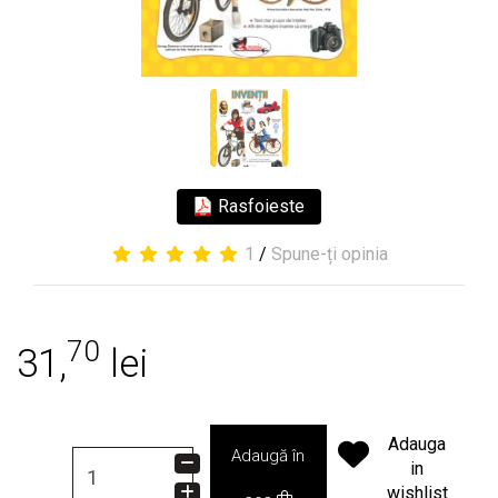
Rasfoieste
1
/
Spune-ți opinia
70
31,
lei
Adauga
Adaugă în
in
wishlist