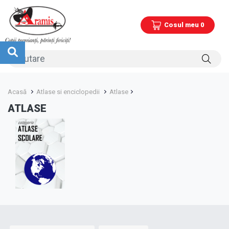
Cosul meu 0
Acasă
Atlase si enciclopedii
Atlase
ATLASE