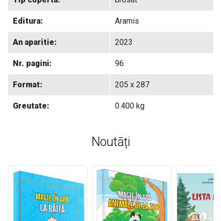
Editura:
Aramis
An aparitie:
2023
Nr. pagini:
96
Format:
205 x 287
Greutate:
0.400 kg
Noutāți