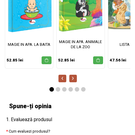
MAGIE IN APA. ANIMALE
MAGIE IN APA. LA BAITA
LISTA M
DE LA ZOO
52.85 lei
52.85 lei
47.56 lei
‹
›
Spune-ți opinia
1. Evaluează produsul
Cum evaluezi produsul?