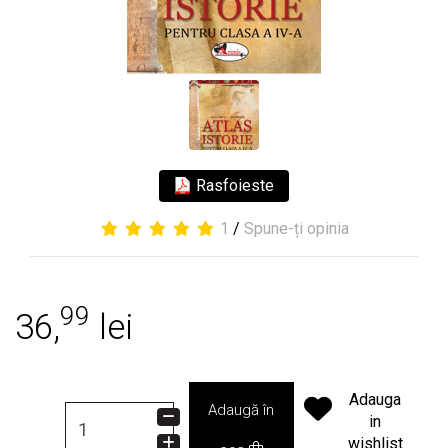
Rasfoieste
1
/
Spune-ți opinia
99
36,
lei
Adauga
Adaugă în
in
wishlist