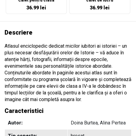
Caiet pentru clasa
caiet de lucru
pregatitoare
36.99 lei
36.99 lei
Descriere
Atlasul enciclopedic dedicat micilor iubitori ai istoriei – un
plus necesar desfășurării orelor de Istorie – vă aduce în
atenție hărți, fotografii, informații despre epocile,
evenimentele sau personalitățile istorice abordate.
Conținuturile abordate în paginile acestui atlas sunt în
conformitate cu programa școlară în vigoare și completează
informațiile pe care elevii de clasa a IV-a le dobândesc în
timpul lecțiilor de la școală, pentru a le clarifica și a oferi o
imagine cât mai completă asupra lor.
Caracteristici
Autor:
Doina Burtea, Alina Pertea
Tip coperta:
brosat