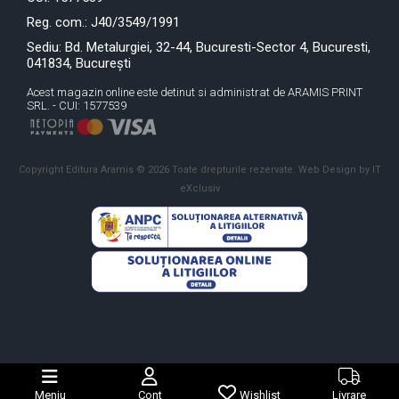
Reg. com.: J40/3549/1991
Sediu: Bd. Metalurgiei, 32-44, Bucuresti-Sector 4, Bucuresti,
041834, București
Acest magazin online este detinut si administrat de ARAMIS PRINT
SRL. - CUI: 1577539
Copyright Editura Aramis © 2026 Toate drepturile rezervate.
Web Design by IT
eXclusiv
Meniu
Cont
Wishlist
Livrare