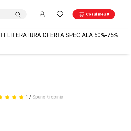
Cosul meu 0
TI
LITERATURA
OFERTA SPECIALA 50%-75%
1
/
Spune-ți opinia