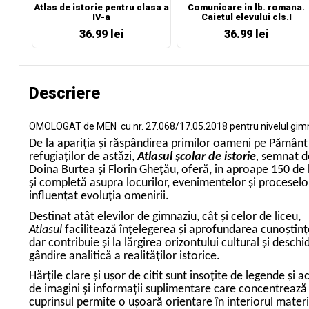
Atlas de istorie pentru clasa a
Comunicare in lb. romana.
IV-a
Caietul elevului cls.I
36.99 lei
36.99 lei
Descriere
OMOLOGAT de MEN cu nr. 27.068/17.05.2018 pentru nivelul gimnaz
De la apariția și răspândirea primilor oameni pe Pământ 
refugiaților de astăzi,
Atlasul școlar de istorie
,
semnat de
Doina Burtea și Florin Ghețău, oferă, în aproape 150 de 
și completă asupra locurilor, evenimentelor și proceselor
influențat evoluția omenirii.
Destinat atât elevilor de gimnaziu, cât și celor de liceu,
Atlasul
facilitează înțelegerea și aprofundarea cunoștințe
dar contribuie și la lărgirea orizontului cultural și desch
gândire analitică a realităților istorice.
Hărțile clare și ușor de citit sunt însoțite de legende și
de imagini și informații suplimentare care concentrează e
cuprinsul permite o ușoară orientare în interiorul materi