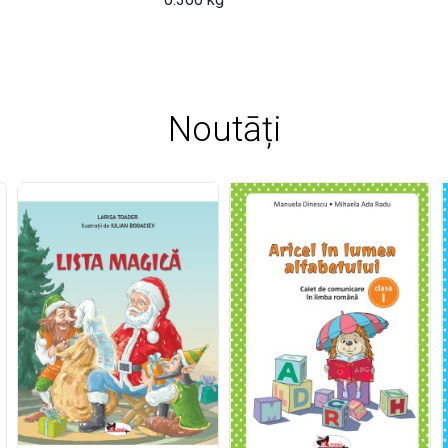
Noutāți