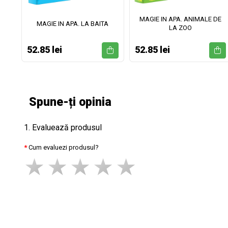
MAGIE IN APA. ANIMALE DE
II
MAGIE IN APA. LA BAITA
LA ZOO
52.85 lei
52.85 lei
Spune-ți opinia
1. Evaluează produsul
Cum evaluezi produsul?