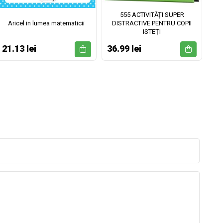
555 ACTIVITĂȚI SUPER
Aricel in lumea matematicii
DISTRACTIVE PENTRU COPII
ISTEȚI
21.13 lei
36.99 lei
52