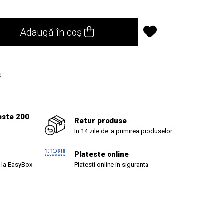
Adaugă în coș
3
este 200
Retur produse
In 14 zile de la primirea produselor
Plateste online
 la EasyBox
Platesti online in siguranta