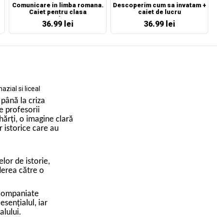
Comunicare in limba romana.
Descoperim cum sa invatam +
Caiet pentru clasa
caiet de lucru
pregatitoare
36.99 lei
36.99 lei
ial si liceal
până la criza
 profesorii
hărți, o imagine clară
 istorice care au
lor de istorie,
iderea către o
 acompaniate
sențialul, iar
alului.