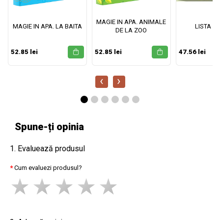
MAGIE IN APA. ANIMALE
MAGIE IN APA. LA BAITA
LISTA M
DE LA ZOO
52.85 lei
52.85 lei
47.56 lei
‹
›
Spune-ți opinia
1. Evaluează produsul
Cum evaluezi produsul?