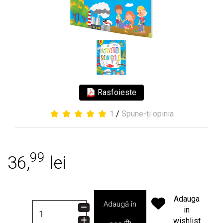
Rasfoieste
1
/
Spune-ți opinia
99
36,
lei
Adauga
Adaugă în
in
wishlist