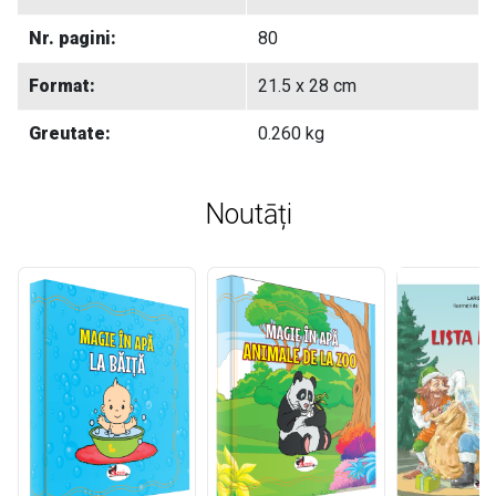
Nr. pagini:
80
Format:
21.5 x 28 cm
Greutate:
0.260 kg
Noutāți