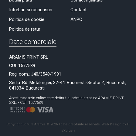
Detalii plata
Confidențialitate
Intrebari si raspunsuri
Contact
Politica de cookie
ANPC
Politica de retur
Date comerciale
ARAMIS PRINT SRL
CUI: 1577539
Reg. com.: J40/3549/1991
Sediu: Bd. Metalurgiei, 32-44, Bucuresti-Sector 4, Bucuresti,
041834, București
Acest magazin online este detinut si administrat de ARAMIS PRINT
SRL. - CUI: 1577539
Copyright Editura Aramis © 2026 Toate drepturile rezervate.
Web Design by IT
eXclusiv