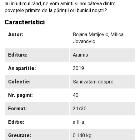
nu în ultimul rând, ne vom aminti și noi câteva dintre
povețele primite de la părinții ori bunicii noștri?
Caracteristici
Autor:
Bojana Matijevic, Milica
Jovanovic
Editura:
Aramis
An aparitie:
2019
Colectie:
Sa invatam despre
Nr. pagini:
40
Format:
21x30
Editie:
a II-a
Greutate:
0.140 kg