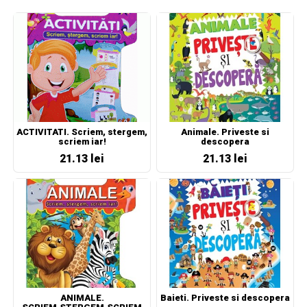
ACTIVITATI. Scriem, stergem,
Animale. Priveste si
scriem iar!
descopera
21.13 lei
21.13 lei
ANIMALE.
Baieti. Priveste si descopera