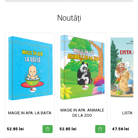
Noutāți
MAGIE IN APA. ANIMALE
MAGIE IN APA. LA BAITA
LISTA M
DE LA ZOO
52.85 lei
52.85 lei
47.56 lei