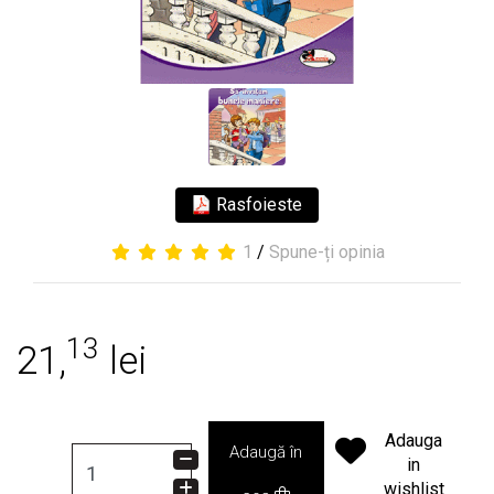
Rasfoieste
1
/
Spune-ți opinia
13
21,
lei
Adauga
Adaugă în
in
wishlist