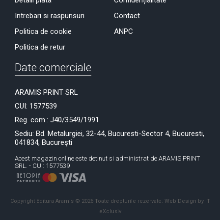
Detalii plata
Confidențialitate
Intrebari si raspunsuri
Contact
Politica de cookie
ANPC
Politica de retur
Date comerciale
ARAMIS PRINT SRL
CUI: 1577539
Reg. com.: J40/3549/1991
Sediu: Bd. Metalurgiei, 32-44, Bucuresti-Sector 4, Bucuresti,
041834, București
Acest magazin online este detinut si administrat de ARAMIS PRINT
SRL. - CUI: 1577539
Copyright Editura Aramis © 2026 Toate drepturile rezervate.
Web Design by IT
eXclusiv