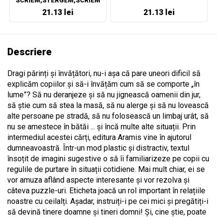
SCRIEM,STERGEM,SCRIEM
IAR!
21.13 lei
21.13 lei
Descriere
Dragi părinți și învățători, nu-i așa că pare uneori dificil să
explicăm copiilor și să-i învățăm cum să se comporte „în
lume”? Să nu deranjeze și să nu jignească oamenii din jur,
să știe cum să stea la masă, să nu alerge și să nu lovească
alte persoane pe stradă, să nu folosească un limbaj urât, să
nu se amestece în bătăi ... și încă multe alte situații. Prin
intermediul acestei cărți, editura Aramis vine în ajutorul
dumneavoastră. Într-un mod plastic și distractiv, textul
însoțit de imagini sugestive o să îi familiarizeze pe copii cu
regulile de purtare în situații cotidiene. Mai mult chiar, ei se
vor amuza aflând aspecte interesante și vor rezolva și
câteva puzzle-uri. Eticheta joacă un rol important în relațiile
noastre cu ceilalți. Așadar, instruiți-i pe cei mici și pregătiți-i
să devină tinere doamne și tineri domni! Și, cine știe, poate