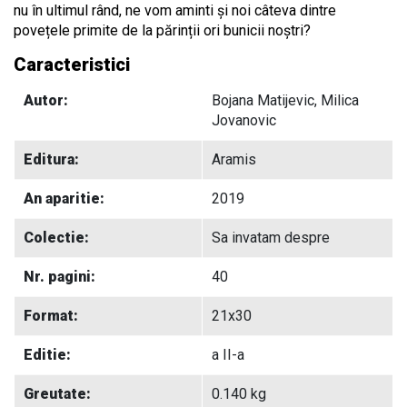
nu în ultimul rând, ne vom aminti și noi câteva dintre
povețele primite de la părinții ori bunicii noștri?
Caracteristici
Autor:
Bojana Matijevic, Milica
Jovanovic
Editura:
Aramis
An aparitie:
2019
Colectie:
Sa invatam despre
Nr. pagini:
40
Format:
21x30
Editie:
a II-a
Greutate:
0.140 kg