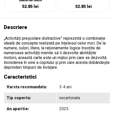
material textil
52.85 lei
52.85 lei
Descriere
„Activități preșcolare distractive” reprezintă o combinație
ideală de concepte realizată pe înțelesul celor mici. De la
numere, culori, litere, la raționamente logice însoțite de
numeroase activități menite să îi dezvolte abilitățile
motorii, această carte este un mijloc prin care se dezvoltă
încrederea în sine a copilului și prin care acesta dobândește
deprinderi timpurii de învățare.
Caracteristici
Varsta recomandata:
3-4 ani
Tip coperta:
necartonata
An aparitie:
2025