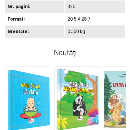
Nr. pagini:
320
Format:
20.5 X 28.7
Greutate:
0.500 kg
Noutāți