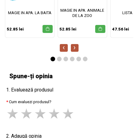
MAGIE IN APA. ANIMALE
MAGIE IN APA. LA BAITA
LISTA M
DE LA ZOO
52.85 lei
52.85 lei
47.56 lei
‹
›
Spune-ți opinia
1. Evaluează produsul
Cum evaluezi produsul?
2. Adaugă opinia