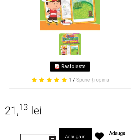
Rasfoieste
1
/
Spune-ți opinia
13
21,
lei
Adauga
Adaugă în