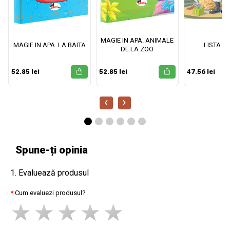
MAGIE IN APA. ANIMALE
MAGIE IN APA. LA BAITA
LISTA M
DE LA ZOO
52.85 lei
52.85 lei
47.56 lei
‹
›
Spune-ți opinia
1. Evaluează produsul
Cum evaluezi produsul?