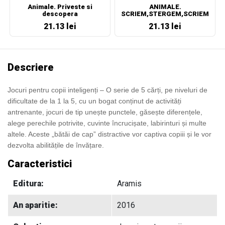
Animale. Priveste si
ANIMALE.
descopera
SCRIEM,STERGEM,SCRIEM
IAR!
21.13 lei
21.13 lei
Descriere
Jocuri pentru copii inteligenți – O serie de 5 cărți, pe niveluri de
dificultate de la 1 la 5, cu un bogat conținut de activități
antrenante, jocuri de tip unește punctele, găsește diferențele,
alege perechile potrivite, cuvinte încrucișate, labirinturi și multe
altele. Aceste „bătăi de cap” distractive vor captiva copiii și le vor
dezvolta abilitățile de învățare.
Caracteristici
Editura:
Aramis
An aparitie:
2016