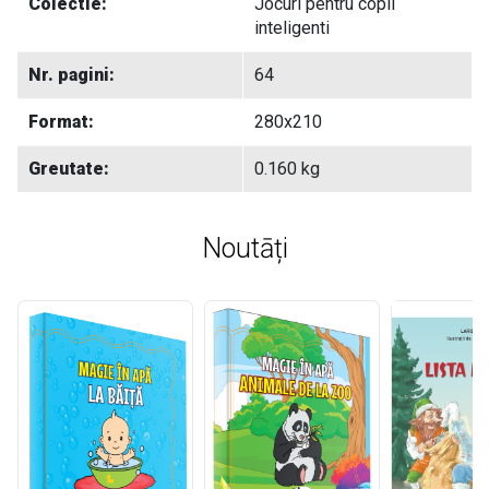
Colectie:
Jocuri pentru copii
inteligenti
Nr. pagini:
64
Format:
280x210
Greutate:
0.160 kg
Noutāți