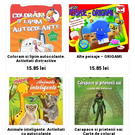
Coloram si lipim autocolante.
Alte peisaje – ORIGAMI
Activitati distractive
(portocaliu)
15.85 lei
15.85 lei
Animale inteligente. Activitati
Carapace si prietenii sai.
cu autocolante
Carte de colorat