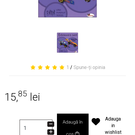
1
/
Spune-ți opinia
85
15,
lei
Adauga
Adaugă în
in
wishlist
coș