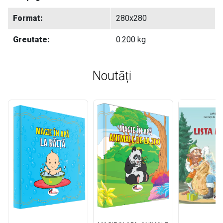
Format:
280x280
Greutate:
0.200 kg
Noutāți