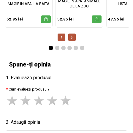
MAGIE IN APA. ANIMALE
MAGIE IN APA. LA BAITA
LISTA M
DE LA ZOO
52.85 lei
52.85 lei
47.56 lei
‹
›
Spune-ți opinia
1. Evaluează produsul
Cum evaluezi produsul?
2. Adaugă opinia