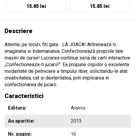
15.85 lei
15.85 lei
Descriere
Atentie, pe locuri, fiti gata… LA JOACA! Antrenează-ti
imaginatia si îndemanarea. Confectionează propriile tale
masini de curse! Lucrarea continua seria de carti interactive
„Confectioneaza-ti jucarii!“. Ea propune copiilor o excelenta
modalitate de petrecere a timpului liber, solicitandu-le atat
creativitatea, cat si dexteritatea, prin implicarea in
confectionarea de jucarii.
Caracteristici
Editura:
Aramis
An aparitie:
2013
Nr. pagini:
16