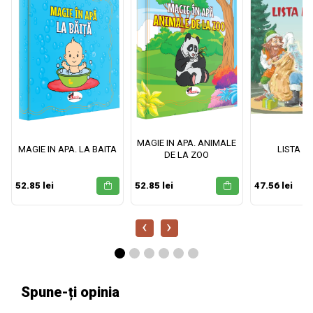
MAGIE IN APA. ANIMALE
MAGIE IN APA. LA BAITA
LISTA M
DE LA ZOO
52.85 lei
52.85 lei
47.56 lei
‹
›
Spune-ți opinia