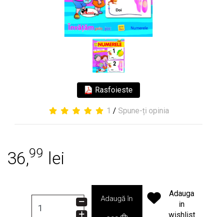
Rasfoieste
1
/
Spune-ți opinia
99
36,
lei
Adauga
Adaugă în
in
wishlist