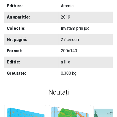
Editura:
Aramis
An aparitie:
2019
Colectie:
Invatam prin joc
Nr. pagini:
27 carduri
Format:
200x140
Editie:
a II-a
Greutate:
0.300 kg
Noutāți