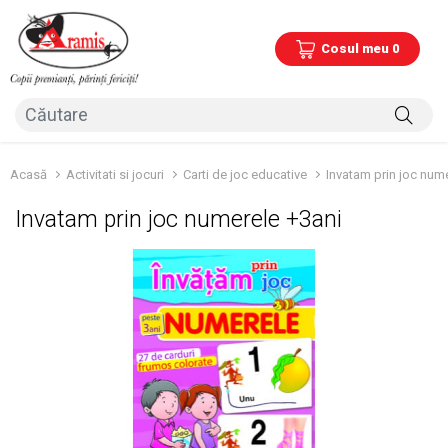
Cosul meu 0
Acasă
Activitati si jocuri
Carti de joc educative
Invatam prin joc num
Invatam prin joc numerele +3ani