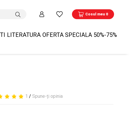
Cosul meu 0
TI
LITERATURA
OFERTA SPECIALA 50%-75%
1
/
Spune-ți opinia