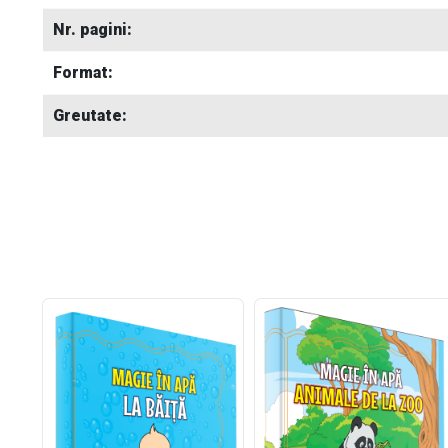
Nr. pagini:
Format:
Greutate: