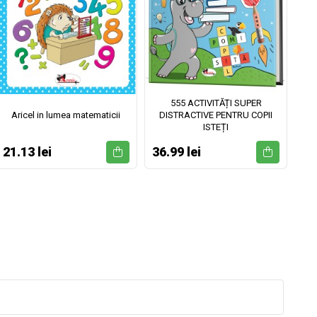
555 ACTIVITĂȚI SUPER
Aricel in lumea matematicii
DISTRACTIVE PENTRU COPII
ISTEȚI
21.13 lei
36.99 lei
52