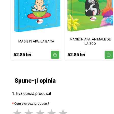
MAGIE IN APA. ANIMALE DE
II
MAGIE IN APA. LA BAITA
LA ZOO
52.85 lei
52.85 lei
Spune-ți opinia
1. Evaluează produsul
Cum evaluezi produsul?