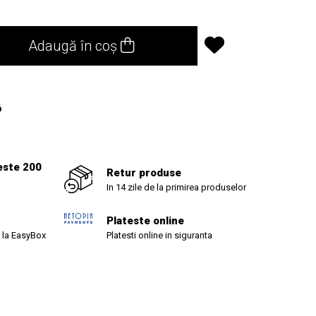
Adaugă în coș
6
este 200
Retur produse
In 14 zile de la primirea produselor
Plateste online
 la EasyBox
Platesti online in siguranta