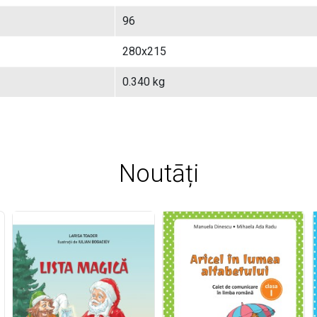
96
280x215
0.340 kg
Noutāți