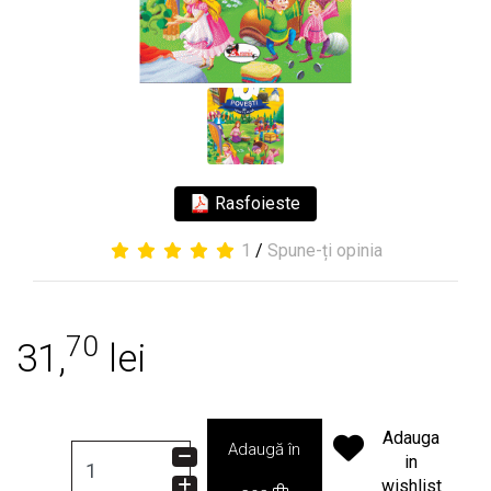
Rasfoieste
1
/
Spune-ți opinia
70
31,
lei
Adauga
Adaugă în
in
wishlist