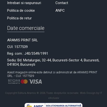
Intrebari si raspunsuri
Contact
Politica de cookie
ANPC
Politica de retur
Date comerciale
ARAMIS PRINT SRL
CUI: 1577539
Reg. com.: J40/3549/1991
Sediu: Bd. Metalurgiei, 32-44, Bucuresti-Sector 4, Bucuresti,
041834, București
Acest magazin online este detinut si administrat de ARAMIS PRINT
SRL. - CUI: 1577539
Copyright Editura Aramis © 2026 Toate drepturile rezervate.
Web Design by IT
eXclusiv