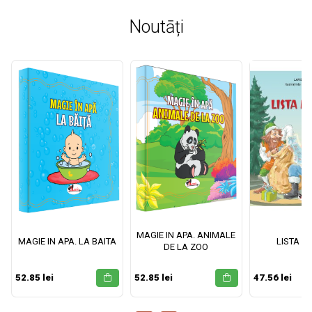
Noutāți
MAGIE IN APA. ANIMALE
MAGIE IN APA. LA BAITA
LISTA M
DE LA ZOO
52.85 lei
52.85 lei
47.56 lei