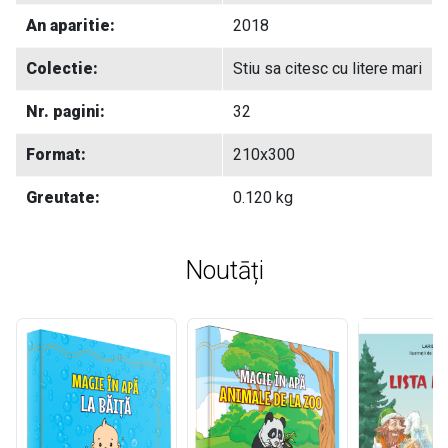
An aparitie:
2018
Colectie:
Stiu sa citesc cu litere mari
Nr. pagini:
32
Format:
210x300
Greutate:
0.120 kg
Noutāți