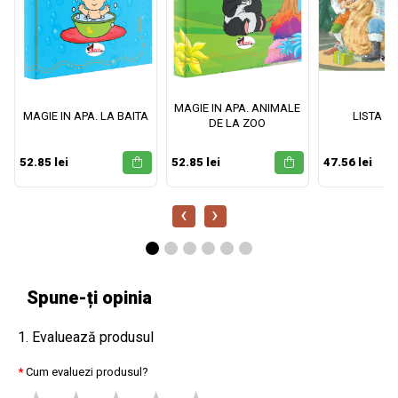
MAGIE IN APA. ANIMALE
MAGIE IN APA. LA BAITA
LISTA M
DE LA ZOO
52.85 lei
52.85 lei
47.56 lei
‹
›
Spune-ți opinia
1. Evaluează produsul
Cum evaluezi produsul?