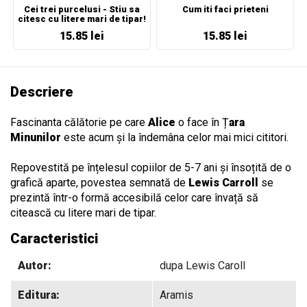
Cei trei purcelusi - Stiu sa
Cum iti faci prieteni
citesc cu litere mari de tipar!
15.85 lei
15.85 lei
Descriere
Fascinanta călătorie pe care
Alice
o face în Ț
ara
Minunilor
este acum și la îndemâna celor mai mici cititori.
Repovestită pe înțelesul copiilor de 5-7 ani și însoțită de o
grafică aparte, povestea semnată de
Lewis Carroll
se
prezintă într-o formă accesibilă celor care învață să
citească cu litere mari de tipar.
Caracteristici
Autor:
dupa Lewis Caroll
Editura:
Aramis