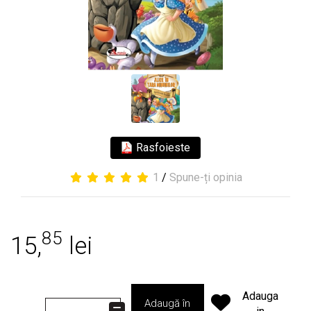
Rasfoieste
1
/
Spune-ți opinia
85
15,
lei
Adauga
Adaugă în