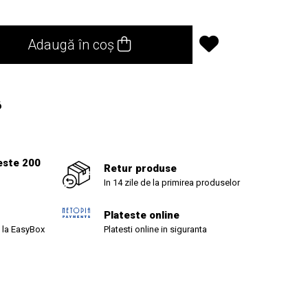
Adaugă în coș
6
este 200
Retur produse
In 14 zile de la primirea produselor
Plateste online
 la EasyBox
Platesti online in siguranta