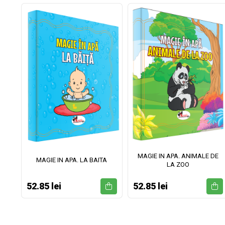
MAGIE IN APA. ANIMALE DE
II
MAGIE IN APA. LA BAITA
LA ZOO
52.85 lei
52.85 lei