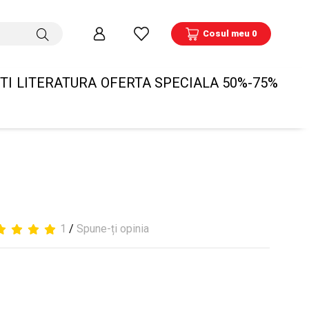
Cosul meu 0
TI
LITERATURA
OFERTA SPECIALA 50%-75%
1
/
Spune-ți opinia