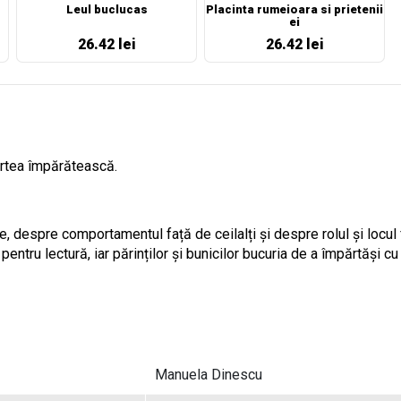
Leul buclucas
Placinta rumeioara si prietenii
ei
26.42 lei
26.42 lei
curtea împărătească.
e, despre comportamentul față de ceilalți și despre rolul și locul
 pentru lectură, iar părinților și bunicilor bucuria de a împărtăși cu
Manuela Dinescu