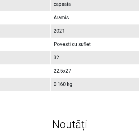
capsata
Aramis
2021
Povesti cu suflet
32
22.5x27
0.160 kg
Noutāți