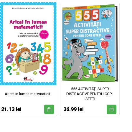
555 ACTIVITĂȚI SUPER
Aricel in lumea matematicii
DISTRACTIVE PENTRU COPII
ISTEȚI
21.13 lei
36.99 lei
52