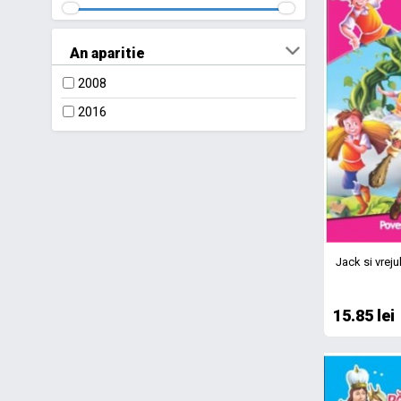
An aparitie
2008
2016
Jack si vreju
15.85 lei