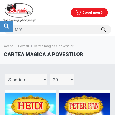
Cosul meu 0
Acasă
Povesti
Cartea magica a povestilor
CARTEA MAGICA A POVESTILOR