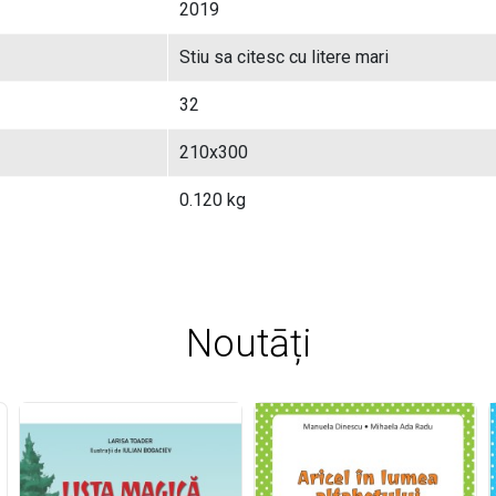
2019
Stiu sa citesc cu litere mari
32
210x300
0.120 kg
Noutāți