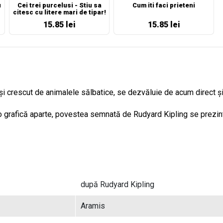
u
Cei trei purcelusi - Stiu sa
Cum iti faci prieteni
citesc cu litere mari de tipar!
15.85 lei
15.85 lei
 și crescut de animalele sălbatice, se dezvăluie de acum direct și m
e o grafică aparte, povestea semnată de Rudyard Kipling se prezin
după Rudyard Kipling
Aramis