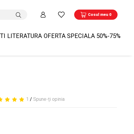
Cosul meu 0
TI
LITERATURA
OFERTA SPECIALA 50%-75%
1
/
Spune-ți opinia