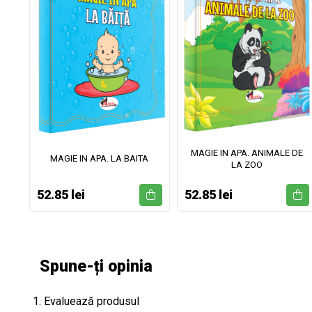
MAGIE IN APA. ANIMALE DE
II
MAGIE IN APA. LA BAITA
LA ZOO
52.85 lei
52.85 lei
Spune-ți opinia
1. Evaluează produsul