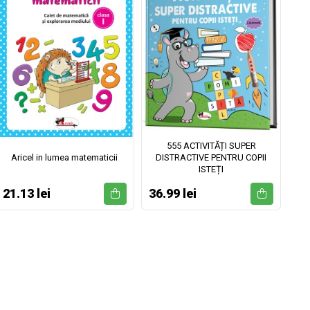
555 ACTIVITĂȚI SUPER
Aricel in lumea matematicii
DISTRACTIVE PENTRU COPII
ISTEȚI
21.13 lei
36.99 lei
52