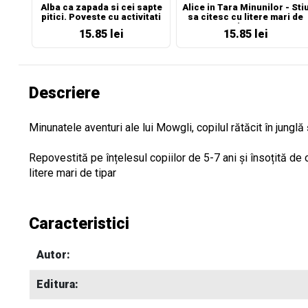
Alba ca zapada si cei sapte
Alice in Tara Minunilor - Sti
pitici. Poveste cu activitati
sa citesc cu litere mari de
tipar!
15.85 lei
15.85 lei
Descriere
Minunatele aventuri ale lui Mowgli, copilul rătăcit în junglă
Repovestită pe înțelesul copiilor de 5-7 ani și însoțită d
litere mari de tipar
Caracteristici
Autor:
Editura: