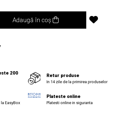
Adaugă în coș
7
este 200
Retur produse
In 14 zile de la primirea produselor
Plateste online
 la EasyBox
Platesti online in siguranta