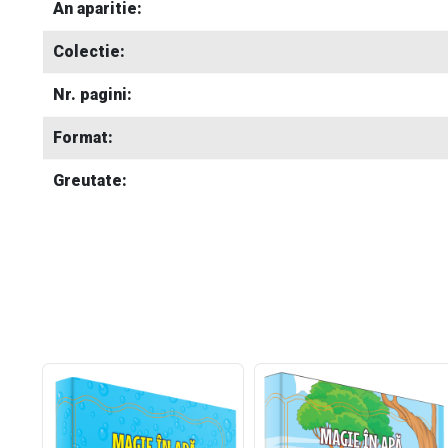
An aparitie:
Colectie:
Nr. pagini:
Format:
Greutate: