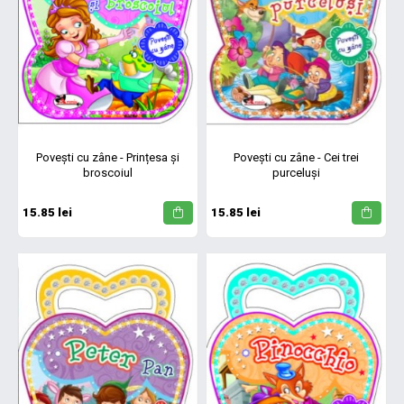
Povești cu zâne - Prințesa și
Povești cu zâne - Cei trei
broscoiul
purceluși
15.85 lei
15.85 lei