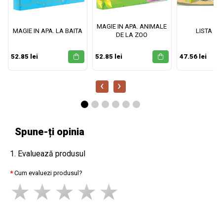
MAGIE IN APA. ANIMALE
MAGIE IN APA. LA BAITA
LISTA M
DE LA ZOO
52.85 lei
52.85 lei
47.56 lei
‹
›
Spune-ți opinia
1. Evaluează produsul
Cum evaluezi produsul?