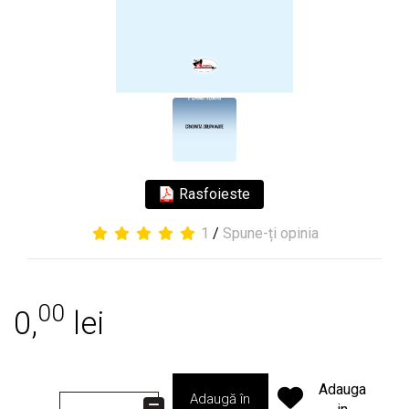
Rasfoieste
1
/
Spune-ți opinia
00
0,
lei
Adauga
Adaugă în