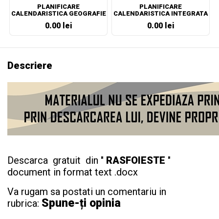
PLANIFICARE
PLANIFICARE
CALENDARISTICA GEOGRAFIE
CALENDARISTICA INTEGRATA
CLASA A VII-A
CLASA PREGATITOARE
0.00 lei
0.00 lei
Descriere
Descarca gratuit din "
RASFOIESTE
"
document in format text .docx
Va rugam sa postati un comentariu in
Spune-ți opinia
rubrica: