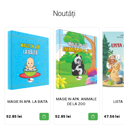
Noutāți
MAGIE IN APA. ANIMALE
MAGIE IN APA. LA BAITA
LISTA M
DE LA ZOO
52.85 lei
52.85 lei
47.56 lei