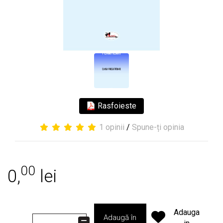
Rasfoieste
1 opinii
/
Spune-ți opinia
00
0,
lei
Adauga
Adaugă în