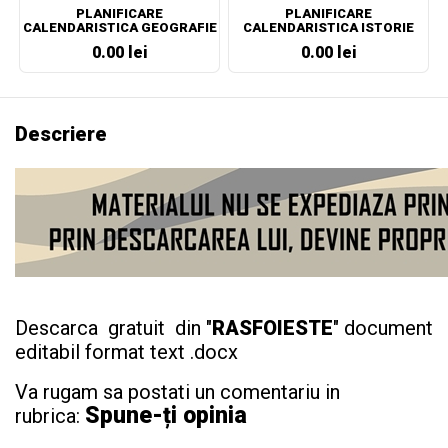
PLANIFICARE
PLANIFICARE
CALENDARISTICA GEOGRAFIE
CALENDARISTICA ISTORIE
CLASA A VII-A
CLASA A VII-A
0.00 lei
0.00 lei
Descriere
Descarca gratuit din "
RASFOIESTE
" document
editabil format text .docx
Va rugam sa postati un comentariu in
Spune-ți opinia
rubrica: