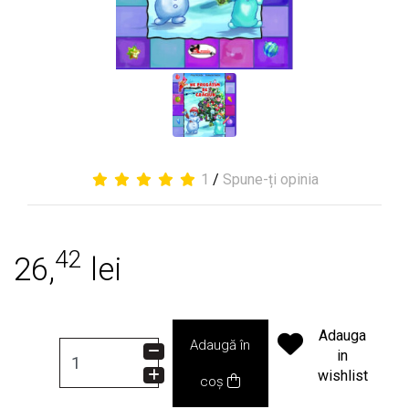
1
/
Spune-ți opinia
42
26,
lei
Adauga
Adaugă în
in
wishlist
coș