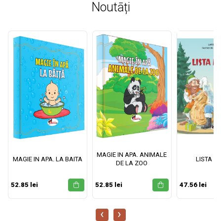
Noutāți
MAGIE IN APA. ANIMALE
MAGIE IN APA. LA BAITA
LISTA M
DE LA ZOO
52.85 lei
52.85 lei
47.56 lei
‹
›