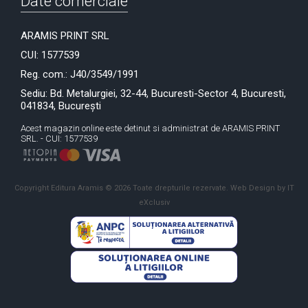
Date comerciale
ARAMIS PRINT SRL
CUI: 1577539
Reg. com.: J40/3549/1991
Sediu: Bd. Metalurgiei, 32-44, Bucuresti-Sector 4, Bucuresti,
041834, București
Acest magazin online este detinut si administrat de ARAMIS PRINT
SRL. - CUI: 1577539
Copyright Editura Aramis © 2026 Toate drepturile rezervate.
Web Design by IT
eXclusiv